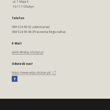
ul. 1 Maja 5
10-117 Olsztyn
Telefon
089 524 90 32 (sekretariat)
089 524 90 48 (Pracownia Regionalna)
E-Mail
wmbc@wbp.olsztyn.pl
Odwiedź nas!
https://www.wbp.olsztyn.pl/