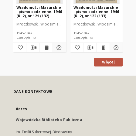
Wiadomości Mazurskie
Wiadomości Mazurskie
Wi
: pismo codzienne. 1946
: pismo codzienne. 1946
: 
(R. 2), nr 121 (132)
(R. 2), nr 122 (133)
(R.
Mroczkowski, Włodzimierz (1902-1971). Redaktor
Mroczkowski, Włodzimierz (1902-197
Mro
1945-1947
1945-1947
194
czasopismo
czasopismo
cz
Więcej
DANE KONTAKTOWE
Adres
Wojewódzka Biblioteka Publiczna
im. Emilii Sukertowej-Biedrawiny