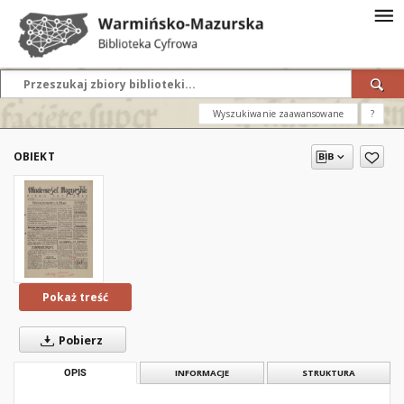
Wyszukiwanie zaawansowane
?
OBIEKT
Pokaż treść
Pobierz
OPIS
INFORMACJE
STRUKTURA