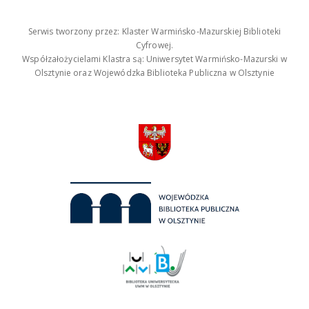
Serwis tworzony przez: Klaster Warmińsko-Mazurskiej Biblioteki
Cyfrowej.
Współzałożycielami Klastra są: Uniwersytet Warmińsko-Mazurski w
Olsztynie oraz Wojewódzka Biblioteka Publiczna w Olsztynie