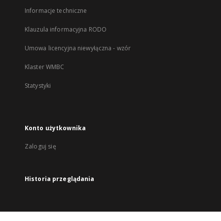
Informacje techniczne
Klauzula informacyjna RODO
Umowa licencyjna niewyłączna - wzór
Klaster WMBC
Statystyki
Konto użytkownika
Zaloguj się
Historia przeglądania