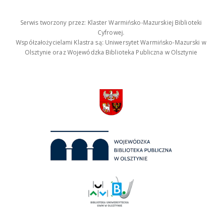
Serwis tworzony przez: Klaster Warmińsko-Mazurskiej Biblioteki
Cyfrowej.
Współzałożycielami Klastra są: Uniwersytet Warmińsko-Mazurski w
Olsztynie oraz Wojewódzka Biblioteka Publiczna w Olsztynie