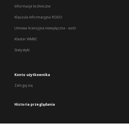
Informacje techniczne
Klauzula informacyjna RODO
Umowa licencyjna niewyłączna - wzór
Klaster WMBC
Statystyki
Konto użytkownika
Zaloguj się
Historia przeglądania