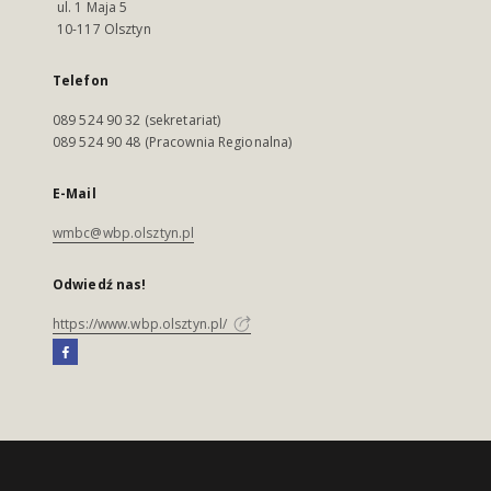
ul. 1 Maja 5
10-117 Olsztyn
Telefon
089 524 90 32 (sekretariat)
089 524 90 48 (Pracownia Regionalna)
E-Mail
wmbc@wbp.olsztyn.pl
Odwiedź nas!
https://www.wbp.olsztyn.pl/