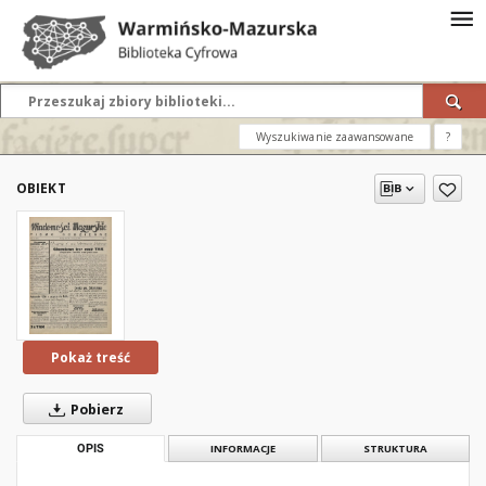
Wyszukiwanie zaawansowane
?
OBIEKT
Pokaż treść
Pobierz
OPIS
INFORMACJE
STRUKTURA