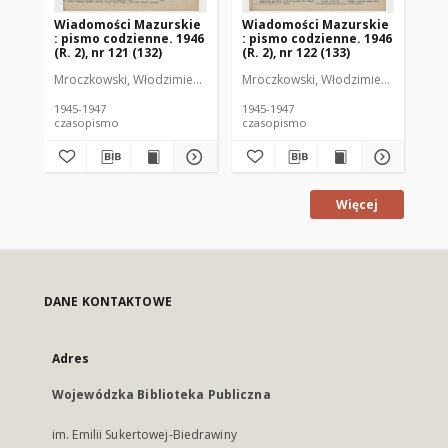
Wiadomości Mazurskie
Wiadomości Mazurskie
Wi
: pismo codzienne. 1946
: pismo codzienne. 1946
: 
(R. 2), nr 121 (132)
(R. 2), nr 122 (133)
(R.
Mroczkowski, Włodzimierz (1902-1971). Redaktor
Mroczkowski, Włodzimierz (1902-197
Mro
1945-1947
1945-1947
194
czasopismo
czasopismo
cz
Więcej
DANE KONTAKTOWE
Adres
Wojewódzka Biblioteka Publiczna
im. Emilii Sukertowej-Biedrawiny