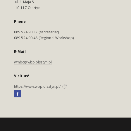
ul. 1 Maja 5
10-117 Olsztyn
Phone
089 524 90 32 (secretariat)
089 524 90 48 (Regional Workshop)
E-Mail
wmbc@wbp.olsztyn.pl
Visit us!
https://www.wbp.olsztyn.pl/