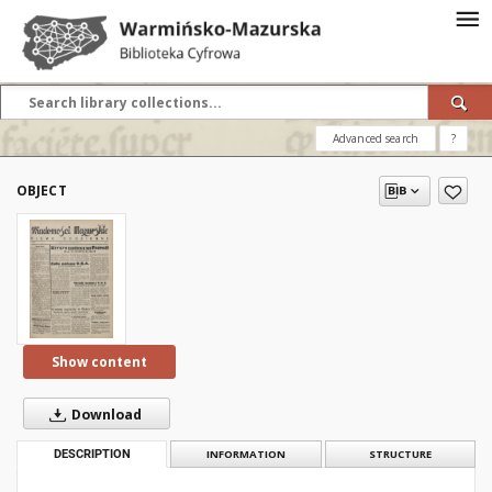
Advanced search
?
OBJECT
Show content
Download
DESCRIPTION
INFORMATION
STRUCTURE