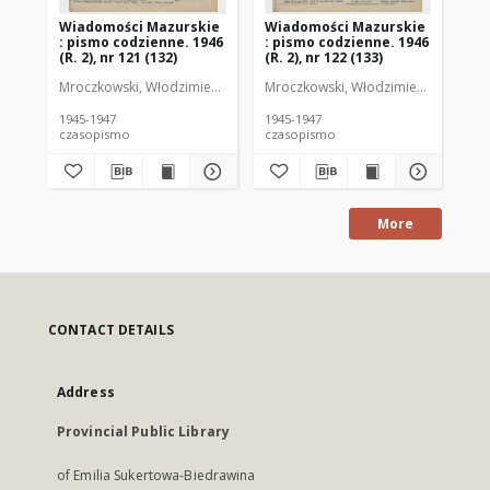
Wiadomości Mazurskie
Wiadomości Mazurskie
Wi
: pismo codzienne. 1946
: pismo codzienne. 1946
: 
(R. 2), nr 121 (132)
(R. 2), nr 122 (133)
(R.
Mroczkowski, Włodzimierz (1902-1971). Redaktor
Mroczkowski, Włodzimierz (1902-197
Mro
1945-1947
1945-1947
194
czasopismo
czasopismo
cz
More
CONTACT DETAILS
Address
Provincial Public Library
of Emilia Sukertowa-Biedrawina