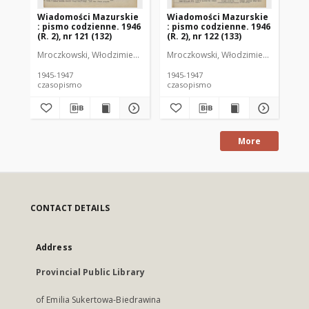
Wiadomości Mazurskie
Wiadomości Mazurskie
Wi
: pismo codzienne. 1946
: pismo codzienne. 1946
: 
(R. 2), nr 121 (132)
(R. 2), nr 122 (133)
(R.
Mroczkowski, Włodzimierz (1902-1971). Redaktor
Mroczkowski, Włodzimierz (1902-197
Mro
1945-1947
1945-1947
194
czasopismo
czasopismo
cz
More
CONTACT DETAILS
Address
Provincial Public Library
of Emilia Sukertowa-Biedrawina