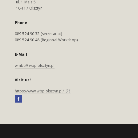
ul. 1 Maja 5
10-117 Olsztyn
Phone
089 524 90 32 (secretariat)
089 524 90 48 (Regional Workshop)
E-Mail
wmbc@wbp.olsztyn.pl
Visit us!
https://www.wbp.olsztyn.pl/