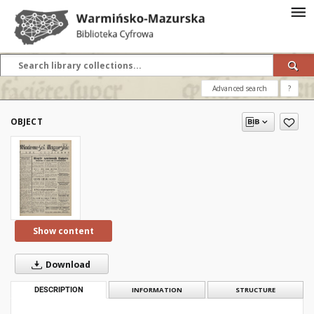
Advanced search
?
OBJECT
Show content
Download
DESCRIPTION
INFORMATION
STRUCTURE