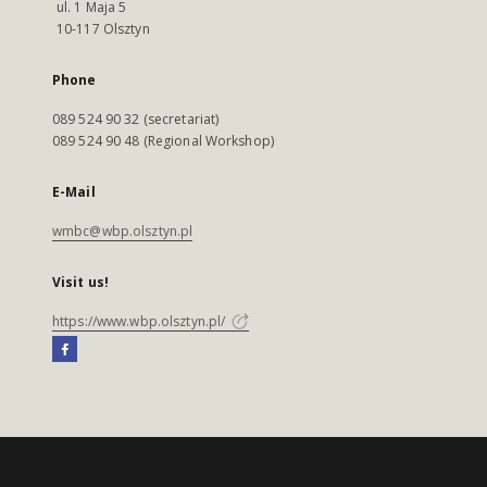
ul. 1 Maja 5
10-117 Olsztyn
Phone
089 524 90 32 (secretariat)
089 524 90 48 (Regional Workshop)
E-Mail
wmbc@wbp.olsztyn.pl
Visit us!
https://www.wbp.olsztyn.pl/