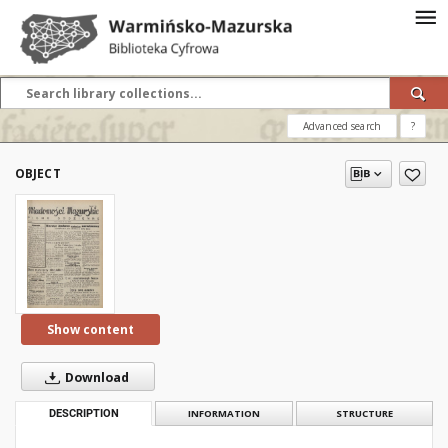
Advanced search
?
OBJECT
Show content
Download
DESCRIPTION
INFORMATION
STRUCTURE