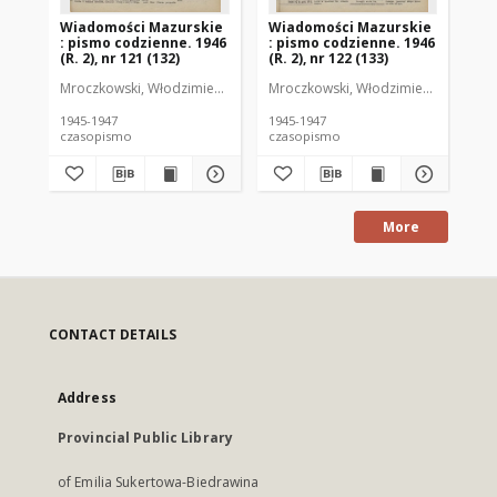
Wiadomości Mazurskie
Wiadomości Mazurskie
Wi
: pismo codzienne. 1946
: pismo codzienne. 1946
: 
(R. 2), nr 121 (132)
(R. 2), nr 122 (133)
(R.
Mroczkowski, Włodzimierz (1902-1971). Redaktor
Mroczkowski, Włodzimierz (1902-197
Mro
1945-1947
1945-1947
194
czasopismo
czasopismo
cz
More
CONTACT DETAILS
Address
Provincial Public Library
of Emilia Sukertowa-Biedrawina