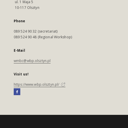
ul. 1 Maja 5
10-117 Olsztyn
Phone
089 524 90 32 (secretariat)
089 524 90 48 (Regional Workshop)
E-Mail
wmbc@wbp.olsztyn.pl
Visit us!
https://www.wbp.olsztyn.pl/