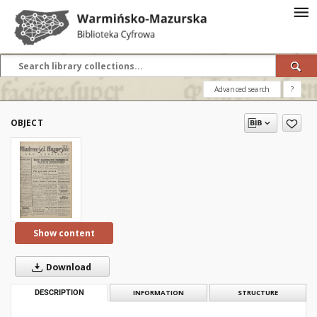
Advanced search
?
OBJECT
Show content
Download
DESCRIPTION
INFORMATION
STRUCTURE