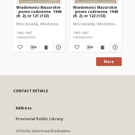
Wiadomości Mazurskie
Wiadomości Mazurskie
Wi
: pismo codzienne. 1946
: pismo codzienne. 1946
: 
(R. 2), nr 121 (132)
(R. 2), nr 122 (133)
(R.
Mroczkowski, Włodzimierz (1902-1971). Redaktor
Mroczkowski, Włodzimierz (1902-197
Mro
1945-1947
1945-1947
194
czasopismo
czasopismo
cz
More
CONTACT DETAILS
Address
Provincial Public Library
of Emilia Sukertowa-Biedrawina