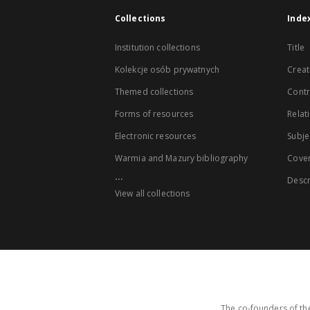
Collections
Inde
Institution collections
Title
Kolekcje osób prywatnych
Creat
Themed collections
Contr
Forms of resources
Relat
Electronic resources
Subje
Warmia and Mazury bibliography
Cove
...
Descr
View all collections
The co-founders of the