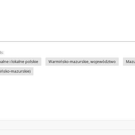
ds:
lne i lokalne polskie
Warmińsko-mazurskie, województwo
Mazu
mińsko-mazurskie)