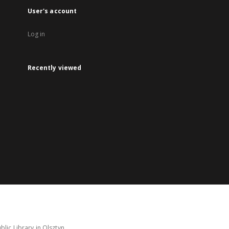
User's account
Log in
Recently viewed
lic Library in Olsztyn.