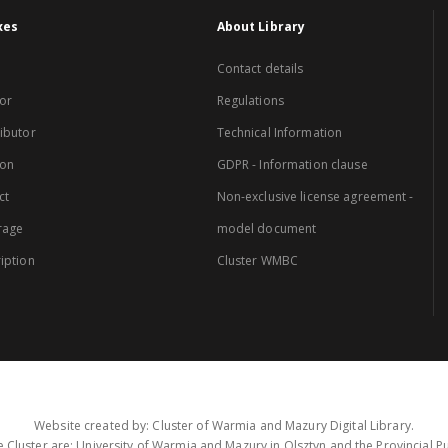
xes
About Library
Contact details
or
Regulations
ibutor
Technical Information
ion
GDPR - Information clause
ct
Non-exclusive license agreement -
rage
model document
iption
Cluster WMBC
Website created by: Cluster of Warmia and Mazury Digital Library.
 Cluster are: University of Warmia and Mazury in Olsztyn and the Provincial Pub