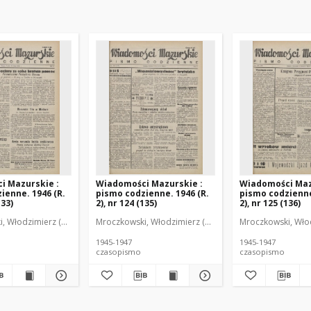
i Mazurskie :
Wiadomości Mazurskie :
Wiadomości Maz
ienne. 1946 (R.
pismo codzienne. 1946 (R.
pismo codzienne
133)
2), nr 124 (135)
2), nr 125 (136)
r
, Włodzimierz (1902-1971). Redaktor
Mroczkowski, Włodzimierz (1902-1971). Redaktor
Mroczkowski, Włod
1945-1947
1945-1947
czasopismo
czasopismo