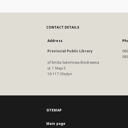
CONTACT DETAILS
Address
Ph
Provincial Public Library
089
089
of Emilia Sukertowa-Biedrawina
ul. 1 Maja 5
10-117 Olsztyn
SITEMAP
Main page