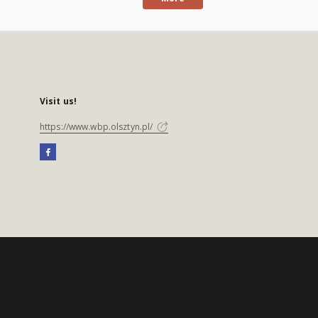
Visit us!
https://www.wbp.olsztyn.pl/