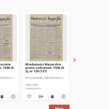
urskie :
Wiadomości Mazurskie :
Wiadomości Mazurski
. 1946 (R.
pismo codzienne. 1946 (R.
pismo codzienne. 1946
2), nr 126 (137)
2), nr 127 (138)
zimierz (1902-1971). Redaktor
Mroczkowski, Włodzimierz (1902-1971). Redaktor
Mroczkowski, Włodzimie
1945-1947
1945-1947
czasopismo
czasopismo
More