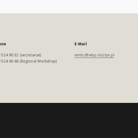
one
E-Mail
 524 90 32 (secretariat)
wmbc@wbp.olsztyn.pl
 524 90 48 (Regional Workshop)