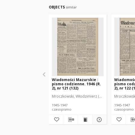
OBJECTS
similar
Wiadomości Mazurskie :
Wiadomośc
pismo codzienne. 1946 (R.
pismo codz
2), nr 121 (132)
2), nr 122 (
Mroczkowski, Włodzimierz (1902-1971). Redakto
Mroczkowski
1945-1947
1945-1947
czasopismo
czasopismo