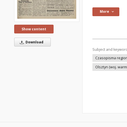
More
Show content
Download
Subject and keywor
Czasopisma regiona
Olsztyn (woj. war