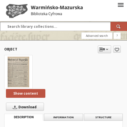
Advanced search
?
OBJECT
Show content
Download
DESCRIPTION
INFORMATION
STRUCTURE