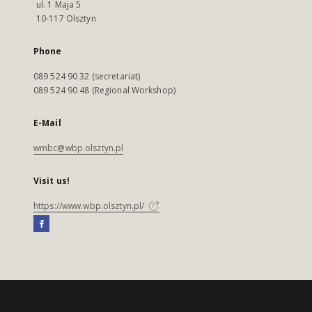
ul. 1 Maja 5
10-117 Olsztyn
Phone
089 524 90 32 (secretariat)
089 524 90 48 (Regional Workshop)
E-Mail
wmbc@wbp.olsztyn.pl
Visit us!
https://www.wbp.olsztyn.pl/