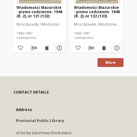
Wiadomości Mazurskie
Wiadomości Mazurskie
Wi
: pismo codzienne. 1946
: pismo codzienne. 1946
: 
(R. 2), nr 121 (132)
(R. 2), nr 122 (133)
(R.
Mroczkowski, Włodzimierz (1902-1971). Redaktor
Mroczkowski, Włodzimierz (1902-197
Mro
1945-1947
1945-1947
194
czasopismo
czasopismo
cz
More
CONTACT DETAILS
Address
Provincial Public Library
of Emilia Sukertowa-Biedrawina