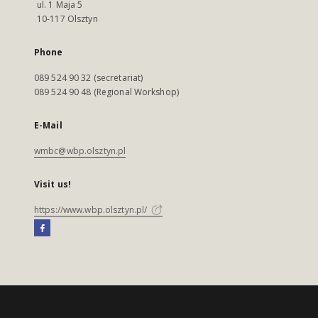
ul. 1 Maja 5
10-117 Olsztyn
Phone
089 524 90 32 (secretariat)
089 524 90 48 (Regional Workshop)
E-Mail
wmbc@wbp.olsztyn.pl
Visit us!
https://www.wbp.olsztyn.pl/