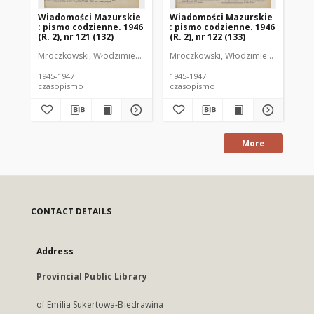
Wiadomości Mazurskie
Wiadomości Mazurskie
Wi
: pismo codzienne. 1946
: pismo codzienne. 1946
: 
(R. 2), nr 121 (132)
(R. 2), nr 122 (133)
(R.
Mroczkowski, Włodzimierz (1902-1971). Redaktor
Mroczkowski, Włodzimierz (1902-197
Mro
1945-1947
1945-1947
194
czasopismo
czasopismo
cz
More
CONTACT DETAILS
Address
Provincial Public Library
of Emilia Sukertowa-Biedrawina