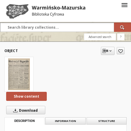
Advanced search
?
OBJECT
Show content
Download
DESCRIPTION
INFORMATION
STRUCTURE