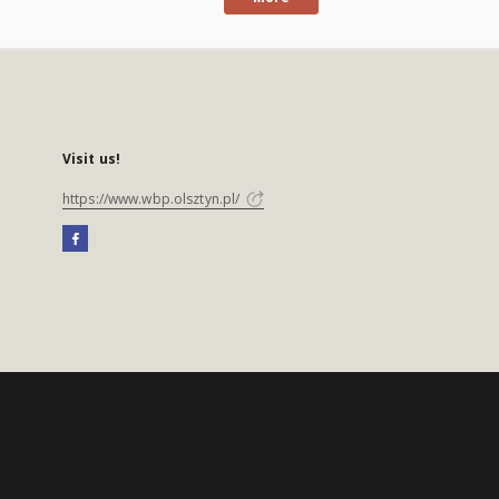
Visit us!
https://www.wbp.olsztyn.pl/