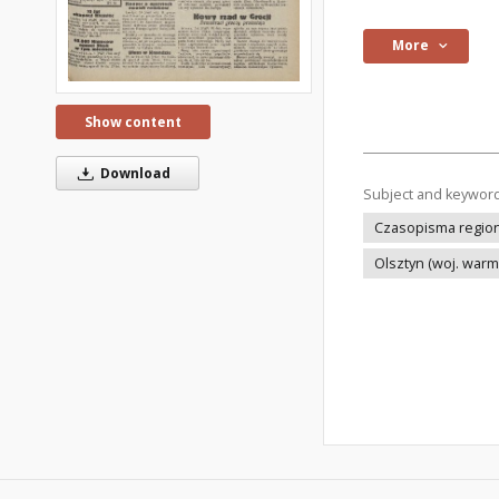
More
Show content
Download
Subject and keywor
Czasopisma regiona
Olsztyn (woj. war