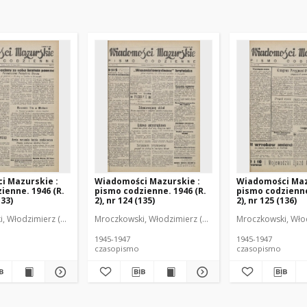
i Mazurskie :
Wiadomości Mazurskie :
Wiadomości Maz
ienne. 1946 (R.
pismo codzienne. 1946 (R.
pismo codzienne
133)
2), nr 124 (135)
2), nr 125 (136)
r
, Włodzimierz (1902-1971). Redaktor
Mroczkowski, Włodzimierz (1902-1971). Redaktor
Mroczkowski, Włod
1945-1947
1945-1947
czasopismo
czasopismo