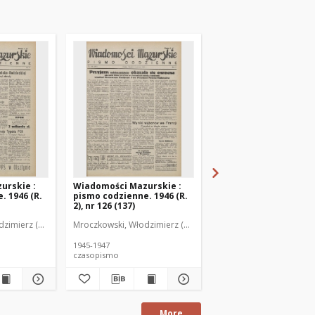
urskie :
Wiadomości Mazurskie :
Wiadomości Mazurski
. 1946 (R.
pismo codzienne. 1946 (R.
pismo codzienne. 1946
2), nr 126 (137)
2), nr 127 (138)
zimierz (1902-1971). Redaktor
Mroczkowski, Włodzimierz (1902-1971). Redaktor
Mroczkowski, Włodzimie
1945-1947
1945-1947
czasopismo
czasopismo
More