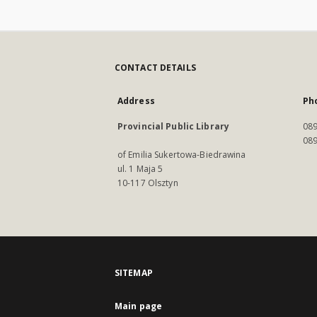
CONTACT DETAILS
Address
Ph
Provincial Public Library
089
089
of Emilia Sukertowa-Biedrawina
ul. 1 Maja 5
10-117 Olsztyn
SITEMAP
Main page