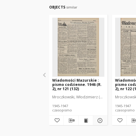
OBJECTS
similar
Wiadomości Mazurskie :
Wiadomośc
pismo codzienne. 1946 (R.
pismo codz
2), nr 121 (132)
2), nr 122 (
Mroczkowski, Włodzimierz (1902-1971). Redakto
Mroczkowski
1945-1947
1945-1947
czasopismo
czasopismo