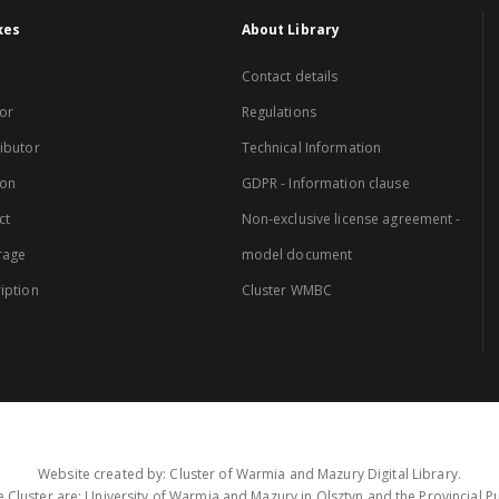
xes
About Library
Contact details
or
Regulations
ibutor
Technical Information
ion
GDPR - Information clause
ct
Non-exclusive license agreement -
rage
model document
iption
Cluster WMBC
Website created by: Cluster of Warmia and Mazury Digital Library.
 Cluster are: University of Warmia and Mazury in Olsztyn and the Provincial Pub