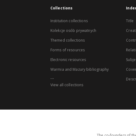
Collections
Inde
Institution collections
Title
Kolekcje osób prywatnych
Creat
Themed collections
Contr
Forms of resources
Relat
Electronic resources
Subje
Warmia and Mazury bibliography
Cove
...
Descr
View all collections
The co-founders of the