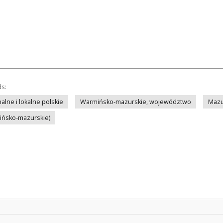
ds:
lne i lokalne polskie
Warmińsko-mazurskie, województwo
Mazu
mińsko-mazurskie)