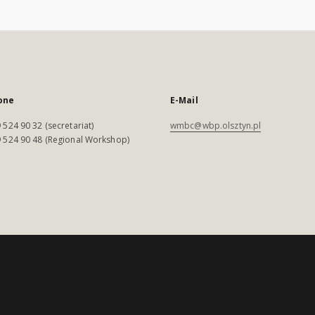
one
E-Mail
 524 90 32 (secretariat)
wmbc@wbp.olsztyn.pl
 524 90 48 (Regional Workshop)