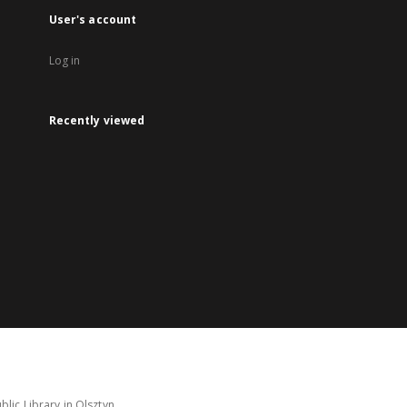
User's account
Log in
Recently viewed
lic Library in Olsztyn.