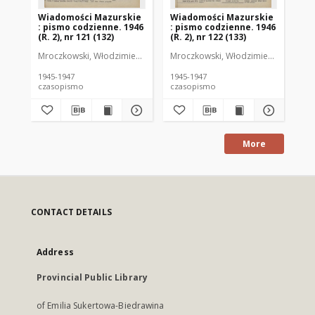
Wiadomości Mazurskie
Wiadomości Mazurskie
Wi
: pismo codzienne. 1946
: pismo codzienne. 1946
: 
(R. 2), nr 121 (132)
(R. 2), nr 122 (133)
(R.
Mroczkowski, Włodzimierz (1902-1971). Redaktor
Mroczkowski, Włodzimierz (1902-197
Mro
1945-1947
1945-1947
194
czasopismo
czasopismo
cz
More
CONTACT DETAILS
Address
Provincial Public Library
of Emilia Sukertowa-Biedrawina