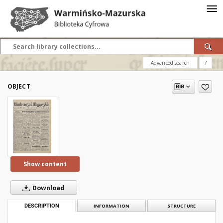
Advanced search
?
OBJECT
Show content
Download
DESCRIPTION
INFORMATION
STRUCTURE