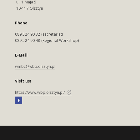
ul. 1 Maja 5
10-117 Olsztyn
Phone
089 524 90 32 (secretariat)
089 524 90 48 (Regional Workshop)
E-Mail
wmbc@wbp.olsztyn.pl
Visit us!
https://www.wbp.olsztyn.pl/