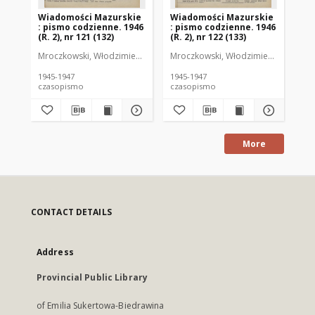
Wiadomości Mazurskie
Wiadomości Mazurskie
Wi
: pismo codzienne. 1946
: pismo codzienne. 1946
: 
(R. 2), nr 121 (132)
(R. 2), nr 122 (133)
(R.
Mroczkowski, Włodzimierz (1902-1971). Redaktor
Mroczkowski, Włodzimierz (1902-197
Mro
1945-1947
1945-1947
194
czasopismo
czasopismo
cz
More
CONTACT DETAILS
Address
Provincial Public Library
of Emilia Sukertowa-Biedrawina