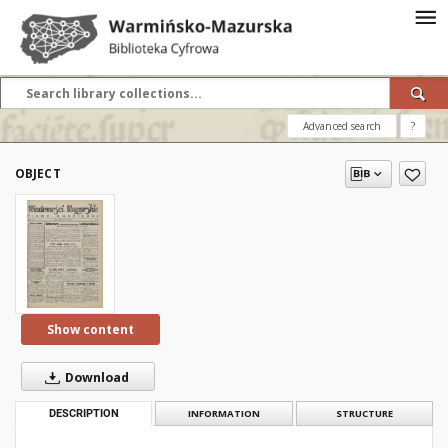
Advanced search
?
OBJECT
Show content
Download
DESCRIPTION
INFORMATION
STRUCTURE