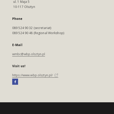
ul. 1 Maja 5
10-117 Olsztyn
Phone
089 524 90 32 (secretariat)
089 524 90 48 (Regional Workshop)
E-Mail
wmbc@wbp.olsztyn.pl
Visit us!
https://www.wbp.olsztyn.pl/