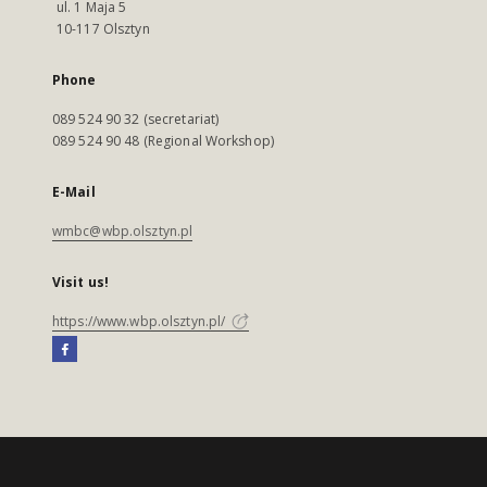
ul. 1 Maja 5
10-117 Olsztyn
Phone
089 524 90 32 (secretariat)
089 524 90 48 (Regional Workshop)
E-Mail
wmbc@wbp.olsztyn.pl
Visit us!
https://www.wbp.olsztyn.pl/