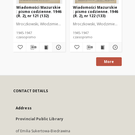
Wiadomości Mazurskie
Wiadomości Mazurskie
Wi
: pismo codzienne. 1946
: pismo codzienne. 1946
: 
(R. 2), nr 121 (132)
(R. 2), nr 122 (133)
(R.
Mroczkowski, Włodzimierz (1902-1971). Redaktor
Mroczkowski, Włodzimierz (1902-197
Mro
1945-1947
1945-1947
194
czasopismo
czasopismo
cz
More
CONTACT DETAILS
Address
Provincial Public Library
of Emilia Sukertowa-Biedrawina