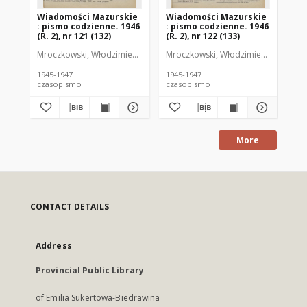
Wiadomości Mazurskie
Wiadomości Mazurskie
Wi
: pismo codzienne. 1946
: pismo codzienne. 1946
: 
(R. 2), nr 121 (132)
(R. 2), nr 122 (133)
(R.
Mroczkowski, Włodzimierz (1902-1971). Redaktor
Mroczkowski, Włodzimierz (1902-197
Mro
1945-1947
1945-1947
194
czasopismo
czasopismo
cz
More
CONTACT DETAILS
Address
Provincial Public Library
of Emilia Sukertowa-Biedrawina