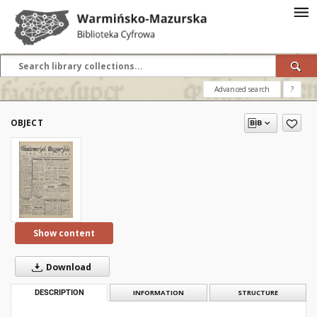
Advanced search
?
OBJECT
Show content
Download
DESCRIPTION
INFORMATION
STRUCTURE