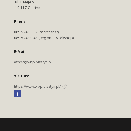
ul. 1 Maja 5
10-117 Olsztyn
Phone
089 524 90 32 (secretariat)
089 524 90 48 (Regional Workshop)
E-Mail
wmbc@wbp.olsztyn.pl
Visit us!
https://www.wbp.olsztyn.pl/