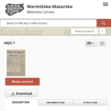
Advanced search
?
OBJECT
Show content
Download
DESCRIPTION
INFORMATION
STRUCTURE