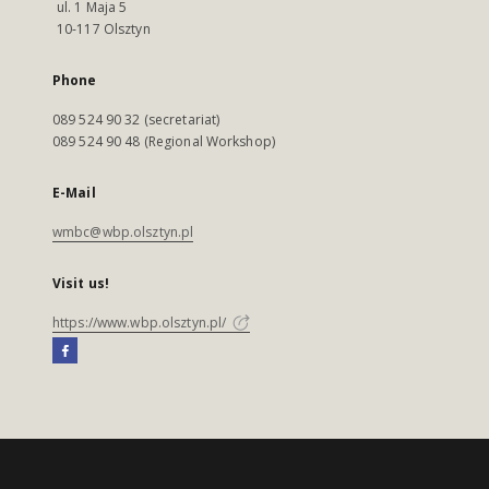
ul. 1 Maja 5
10-117 Olsztyn
Phone
089 524 90 32 (secretariat)
089 524 90 48 (Regional Workshop)
E-Mail
wmbc@wbp.olsztyn.pl
Visit us!
https://www.wbp.olsztyn.pl/