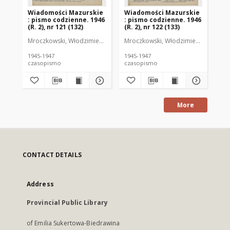
Wiadomości Mazurskie
Wiadomości Mazurskie
Wi
: pismo codzienne. 1946
: pismo codzienne. 1946
: 
(R. 2), nr 121 (132)
(R. 2), nr 122 (133)
(R.
Mroczkowski, Włodzimierz (1902-1971). Redaktor
Mroczkowski, Włodzimierz (1902-197
Mro
1945-1947
1945-1947
194
czasopismo
czasopismo
cz
More
CONTACT DETAILS
Address
Provincial Public Library
of Emilia Sukertowa-Biedrawina