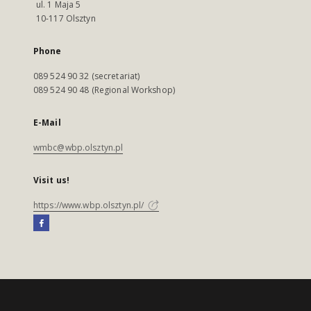
ul. 1 Maja 5
10-117 Olsztyn
Phone
089 524 90 32 (secretariat)
089 524 90 48 (Regional Workshop)
E-Mail
wmbc@wbp.olsztyn.pl
Visit us!
https://www.wbp.olsztyn.pl/