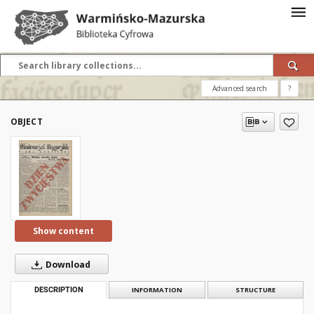
Advanced search
?
OBJECT
Show content
Download
DESCRIPTION
INFORMATION
STRUCTURE