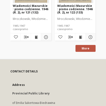
Wiadomości Mazurskie
Wiadomości Mazurskie
Wi
: pismo codzienne. 1946
: pismo codzienne. 1946
: 
(R. 2), nr 121 (132)
(R. 2), nr 122 (133)
(R.
Mroczkowski, Włodzimierz (1902-1971). Redaktor
Mroczkowski, Włodzimierz (1902-197
Mro
1945-1947
1945-1947
194
czasopismo
czasopismo
cz
More
CONTACT DETAILS
Address
Provincial Public Library
of Emilia Sukertowa-Biedrawina