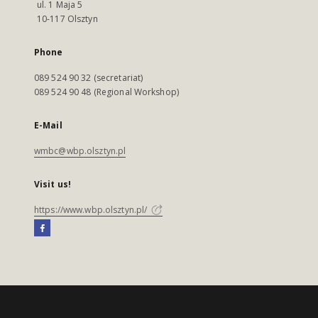
ul. 1 Maja 5
10-117 Olsztyn
Phone
089 524 90 32 (secretariat)
089 524 90 48 (Regional Workshop)
E-Mail
wmbc@wbp.olsztyn.pl
Visit us!
https://www.wbp.olsztyn.pl/