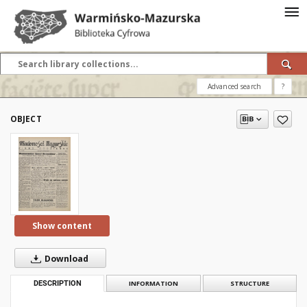
Advanced search
?
OBJECT
Show content
Download
DESCRIPTION
INFORMATION
STRUCTURE