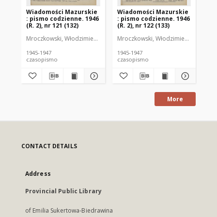
Wiadomości Mazurskie
Wiadomości Mazurskie
Wi
: pismo codzienne. 1946
: pismo codzienne. 1946
: 
(R. 2), nr 121 (132)
(R. 2), nr 122 (133)
(R.
Mroczkowski, Włodzimierz (1902-1971). Redaktor
Mroczkowski, Włodzimierz (1902-197
Mro
1945-1947
1945-1947
194
czasopismo
czasopismo
cz
More
CONTACT DETAILS
Address
Provincial Public Library
of Emilia Sukertowa-Biedrawina