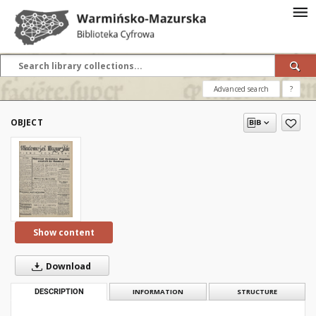
Advanced search
?
OBJECT
Show content
Download
DESCRIPTION
INFORMATION
STRUCTURE