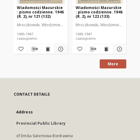
Wiadomości Mazurskie
Wiadomości Mazurskie
Wi
: pismo codzienne. 1946
: pismo codzienne. 1946
: 
(R. 2), nr 121 (132)
(R. 2), nr 122 (133)
(R.
Mroczkowski, Włodzimierz (1902-1971). Redaktor
Mroczkowski, Włodzimierz (1902-197
Mro
1945-1947
1945-1947
194
czasopismo
czasopismo
cz
More
CONTACT DETAILS
Address
Provincial Public Library
of Emilia Sukertowa-Biedrawina