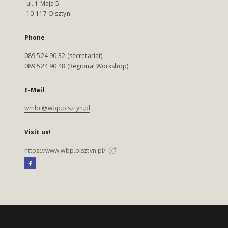
ul. 1 Maja 5
10-117 Olsztyn
Phone
089 524 90 32 (secretariat)
089 524 90 48 (Regional Workshop)
E-Mail
wmbc@wbp.olsztyn.pl
Visit us!
https://www.wbp.olsztyn.pl/