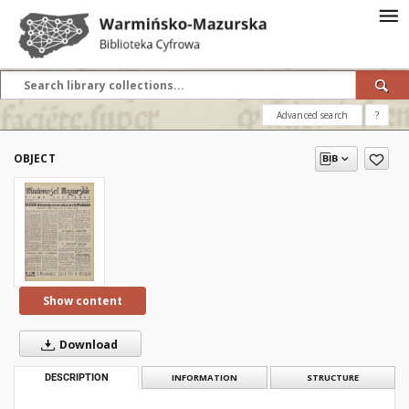
Advanced search
?
OBJECT
Show content
Download
DESCRIPTION
INFORMATION
STRUCTURE