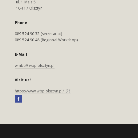
ul. 1 Maja 5
10-117 Olsztyn
Phone
089 524 90 32 (secretariat)
089 524 90 48 (Regional Workshop)
E-Mail
wmbc@wbp.olsztyn.pl
Visit us!
https://www.wbp.olsztyn.pl/