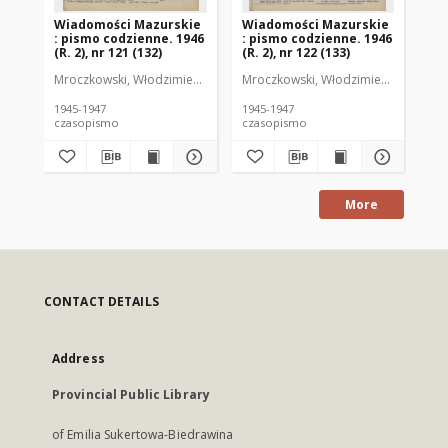
Wiadomości Mazurskie
Wiadomości Mazurskie
Wi
: pismo codzienne. 1946
: pismo codzienne. 1946
: 
(R. 2), nr 121 (132)
(R. 2), nr 122 (133)
(R.
Mroczkowski, Włodzimierz (1902-1971). Redaktor
Mroczkowski, Włodzimierz (1902-197
Mro
1945-1947
1945-1947
194
czasopismo
czasopismo
cz
More
CONTACT DETAILS
Address
Provincial Public Library
of Emilia Sukertowa-Biedrawina