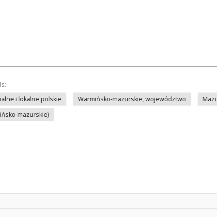
ds:
lne i lokalne polskie
Warmińsko-mazurskie, województwo
Mazu
mińsko-mazurskie)