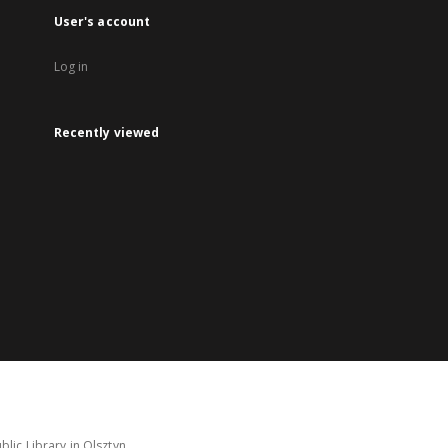
User's account
Log in
Recently viewed
lic Library in Olsztyn.