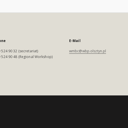
one
E-Mail
 524 90 32 (secretariat)
wmbc@wbp.olsztyn.pl
 524 90 48 (Regional Workshop)