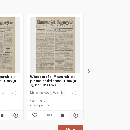
urskie :
Wiadomości Mazurskie :
Wiadomości Mazurski
. 1946 (R.
pismo codzienne. 1946 (R.
pismo codzienne. 1946
2), nr 126 (137)
2), nr 127 (138)
zimierz (1902-1971). Redaktor
Mroczkowski, Włodzimierz (1902-1971). Redaktor
Mroczkowski, Włodzimie
1945-1947
1945-1947
czasopismo
czasopismo
More