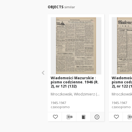
OBJECTS
similar
Wiadomości Mazurskie :
Wiadomośc
pismo codzienne. 1946 (R.
pismo codz
2), nr 121 (132)
2), nr 122 (
Mroczkowski, Włodzimierz (1902-1971). Redakto
Mroczkowski
1945-1947
1945-1947
czasopismo
czasopismo