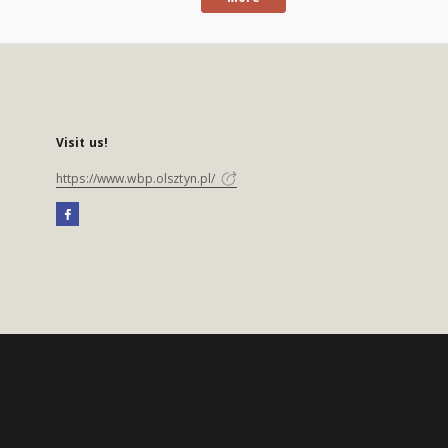
Visit us!
https://www.wbp.olsztyn.pl/