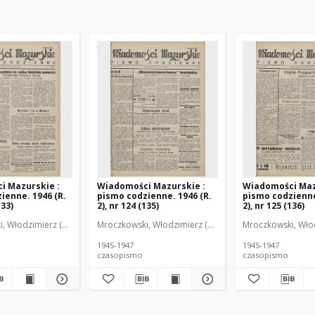
i Mazurskie :
Wiadomości Mazurskie :
Wiadomości Maz
ienne. 1946 (R.
pismo codzienne. 1946 (R.
pismo codzienne
133)
2), nr 124 (135)
2), nr 125 (136)
r
, Włodzimierz (1902-1971). Redaktor
Mroczkowski, Włodzimierz (1902-1971). Redaktor
Mroczkowski, Włod
1945-1947
1945-1947
czasopismo
czasopismo