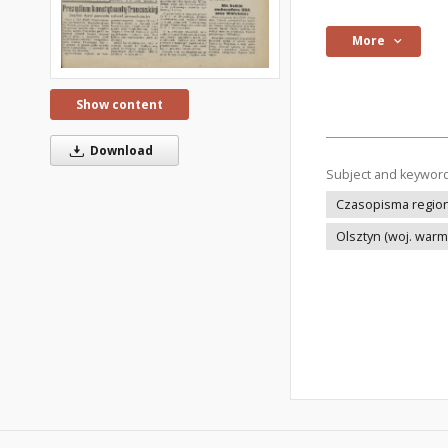
More
Show content
Download
Subject and keywor
Czasopisma regiona
Olsztyn (woj. war