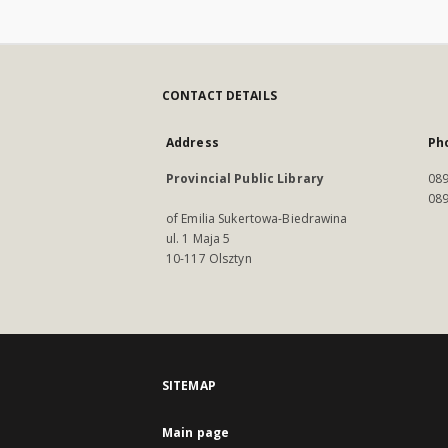
CONTACT DETAILS
Address
Ph
Provincial Public Library
089
089
of Emilia Sukertowa-Biedrawina
ul. 1 Maja 5
10-117 Olsztyn
SITEMAP
Main page