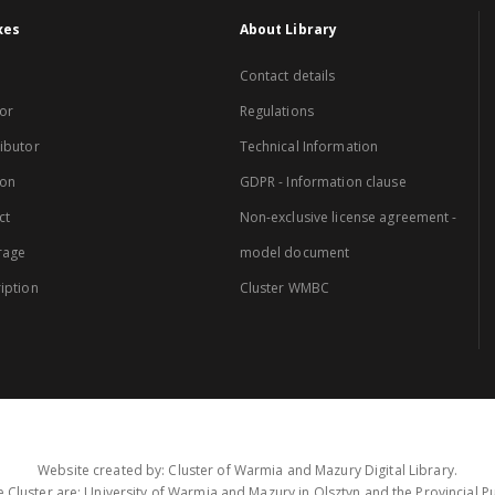
xes
About Library
Contact details
or
Regulations
ibutor
Technical Information
ion
GDPR - Information clause
ct
Non-exclusive license agreement -
rage
model document
iption
Cluster WMBC
Website created by: Cluster of Warmia and Mazury Digital Library.
 Cluster are: University of Warmia and Mazury in Olsztyn and the Provincial Pub