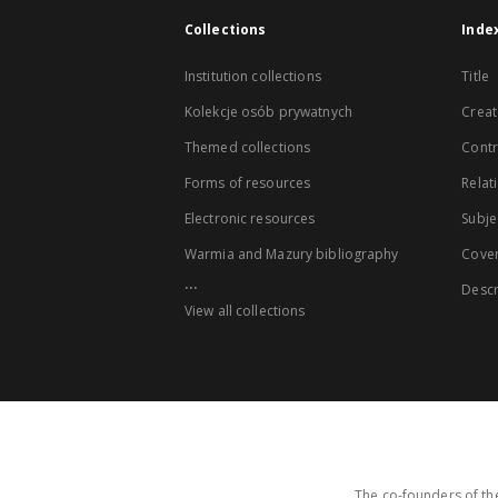
Collections
Inde
Institution collections
Title
Kolekcje osób prywatnych
Creat
Themed collections
Contr
Forms of resources
Relat
Electronic resources
Subje
Warmia and Mazury bibliography
Cove
...
Descr
View all collections
The co-founders of the