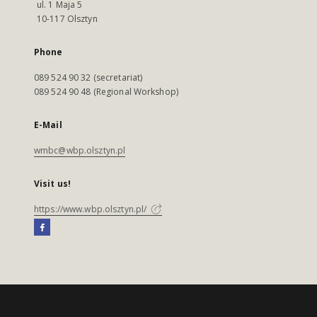
ul. 1 Maja 5
10-117 Olsztyn
Phone
089 524 90 32 (secretariat)
089 524 90 48 (Regional Workshop)
E-Mail
wmbc@wbp.olsztyn.pl
Visit us!
https://www.wbp.olsztyn.pl/