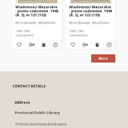
Wiadomości Mazurskie
Wiadomości Mazurskie
Wi
: pismo codzienne. 1946
: pismo codzienne. 1946
: 
(R. 2), nr 121 (132)
(R. 2), nr 122 (133)
(R.
Mroczkowski, Włodzimierz (1902-1971). Redaktor
Mroczkowski, Włodzimierz (1902-197
Mro
1945-1947
1945-1947
194
czasopismo
czasopismo
cz
More
CONTACT DETAILS
Address
Provincial Public Library
of Emilia Sukertowa-Biedrawina