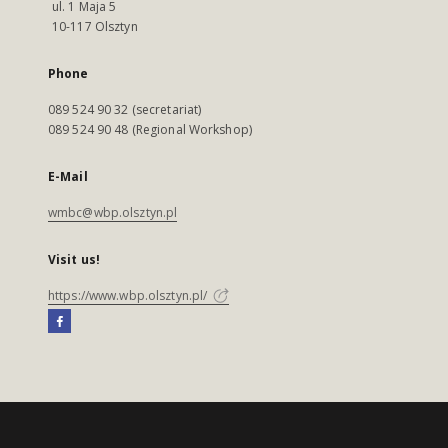
ul. 1 Maja 5
10-117 Olsztyn
Phone
089 524 90 32 (secretariat)
089 524 90 48 (Regional Workshop)
E-Mail
wmbc@wbp.olsztyn.pl
Visit us!
https://www.wbp.olsztyn.pl/