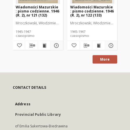
Wiadomości Mazurskie
Wiadomości Mazurskie
Wi
: pismo codzienne. 1946
: pismo codzienne. 1946
: 
(R. 2), nr 121 (132)
(R. 2), nr 122 (133)
(R.
Mroczkowski, Włodzimierz (1902-1971). Redaktor
Mroczkowski, Włodzimierz (1902-197
Mro
1945-1947
1945-1947
194
czasopismo
czasopismo
cz
More
CONTACT DETAILS
Address
Provincial Public Library
of Emilia Sukertowa-Biedrawina