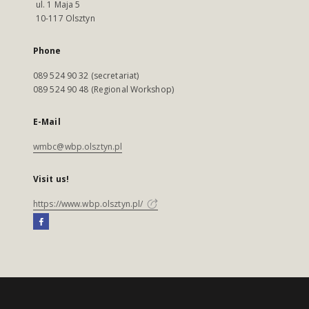
ul. 1 Maja 5
10-117 Olsztyn
Phone
089 524 90 32 (secretariat)
089 524 90 48 (Regional Workshop)
E-Mail
wmbc@wbp.olsztyn.pl
Visit us!
https://www.wbp.olsztyn.pl/