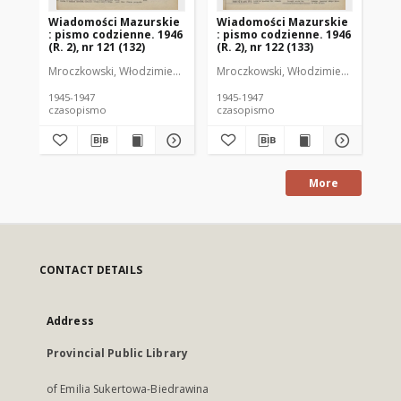
Wiadomości Mazurskie
Wiadomości Mazurskie
Wi
: pismo codzienne. 1946
: pismo codzienne. 1946
: 
(R. 2), nr 121 (132)
(R. 2), nr 122 (133)
(R.
Mroczkowski, Włodzimierz (1902-1971). Redaktor
Mroczkowski, Włodzimierz (1902-197
Mro
1945-1947
1945-1947
194
czasopismo
czasopismo
cz
More
CONTACT DETAILS
Address
Provincial Public Library
of Emilia Sukertowa-Biedrawina