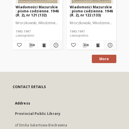
Wiadomości Mazurskie
Wiadomości Mazurskie
Wi
: pismo codzienne. 1946
: pismo codzienne. 1946
: 
(R. 2), nr 121 (132)
(R. 2), nr 122 (133)
(R.
Mroczkowski, Włodzimierz (1902-1971). Redaktor
Mroczkowski, Włodzimierz (1902-197
Mro
1945-1947
1945-1947
194
czasopismo
czasopismo
cz
More
CONTACT DETAILS
Address
Provincial Public Library
of Emilia Sukertowa-Biedrawina