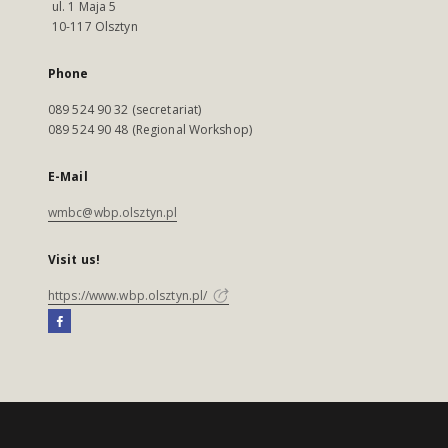
ul. 1 Maja 5
10-117 Olsztyn
Phone
089 524 90 32 (secretariat)
089 524 90 48 (Regional Workshop)
E-Mail
wmbc@wbp.olsztyn.pl
Visit us!
https://www.wbp.olsztyn.pl/