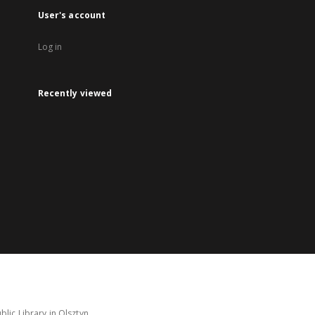
User's account
Log in
Recently viewed
lic Library in Olsztyn.