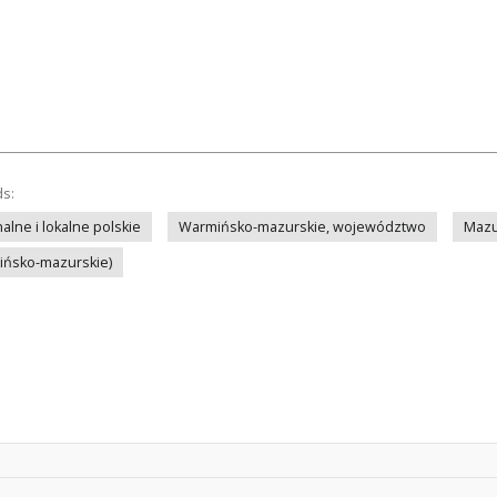
ds:
lne i lokalne polskie
Warmińsko-mazurskie, województwo
Mazu
mińsko-mazurskie)