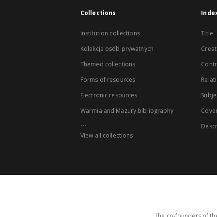
Collections
Inde
Institution collections
Title
Kolekcje osób prywatnych
Creat
Themed collections
Contr
Forms of resources
Relat
Electronic resources
Subje
Warmia and Mazury bibliography
Cove
...
Descr
View all collections
The co-founders of the