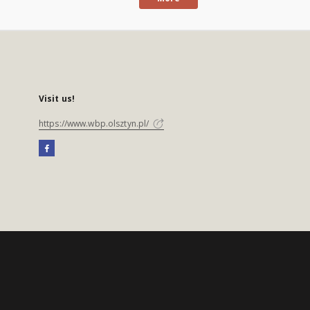
Visit us!
https://www.wbp.olsztyn.pl/