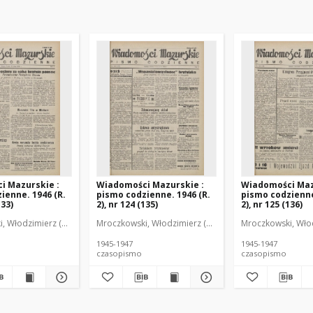
i Mazurskie :
Wiadomości Mazurskie :
Wiadomości Maz
ienne. 1946 (R.
pismo codzienne. 1946 (R.
pismo codzienne
133)
2), nr 124 (135)
2), nr 125 (136)
r
, Włodzimierz (1902-1971). Redaktor
Mroczkowski, Włodzimierz (1902-1971). Redaktor
Mroczkowski, Włod
1945-1947
1945-1947
czasopismo
czasopismo