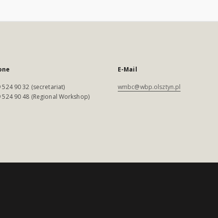
one
E-Mail
 524 90 32 (secretariat)
wmbc@wbp.olsztyn.pl
 524 90 48 (Regional Workshop)