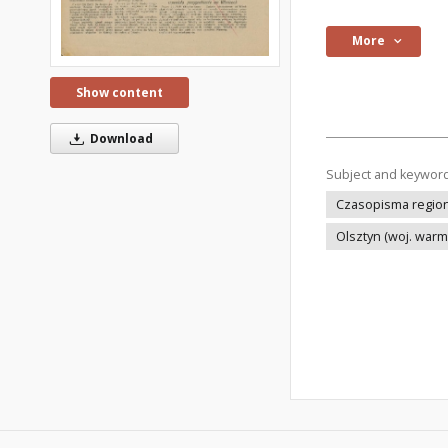
More
Show content
Download
Subject and keywor
Czasopisma regiona
Olsztyn (woj. war