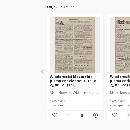
OBJECTS
similar
Wiadomości Mazurskie :
Wiadomośc
pismo codzienne. 1946 (R.
pismo codz
2), nr 121 (132)
2), nr 122 (
Mroczkowski, Włodzimierz (1902-1971). Redakto
Mroczkowski
1945-1947
1945-1947
czasopismo
czasopismo