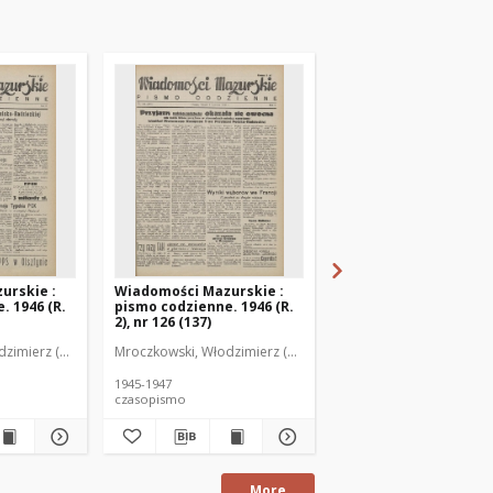
urskie :
Wiadomości Mazurskie :
Wiadomości Mazurski
. 1946 (R.
pismo codzienne. 1946 (R.
pismo codzienne. 1946
2), nr 126 (137)
2), nr 127 (138)
zimierz (1902-1971). Redaktor
Mroczkowski, Włodzimierz (1902-1971). Redaktor
Mroczkowski, Włodzimie
1945-1947
1945-1947
czasopismo
czasopismo
More