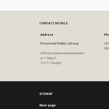
CONTACT DETAILS
Address
Ph
Provincial Public Library
089
089
of Emilia Sukertowa-Biedrawina
ul. 1 Maja 5
10-117 Olsztyn
SITEMAP
Main page