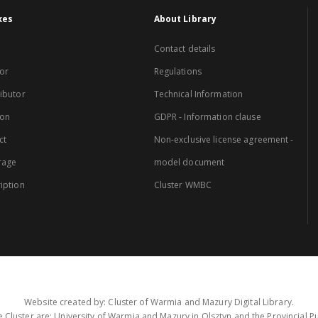
xes
About Library
Contact details
or
Regulations
ibutor
Technical Information
ion
GDPR - Information clause
ct
Non-exclusive license agreement -
rage
model document
iption
Cluster WMBC
Website created by: Cluster of Warmia and Mazury Digital Library.
 Cluster are: University of Warmia and Mazury in Olsztyn and the Provincial Pub