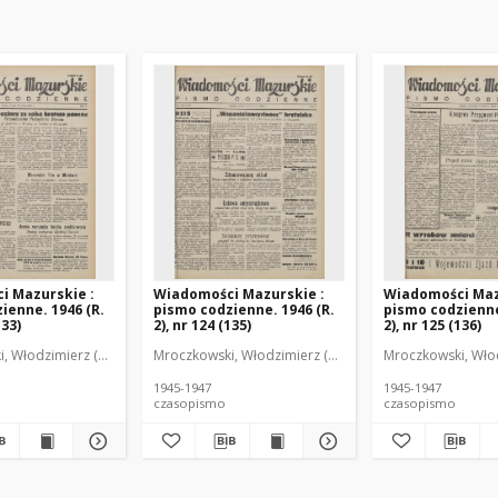
i Mazurskie :
Wiadomości Mazurskie :
Wiadomości Maz
ienne. 1946 (R.
pismo codzienne. 1946 (R.
pismo codzienne
133)
2), nr 124 (135)
2), nr 125 (136)
r
, Włodzimierz (1902-1971). Redaktor
Mroczkowski, Włodzimierz (1902-1971). Redaktor
Mroczkowski, Włod
1945-1947
1945-1947
czasopismo
czasopismo