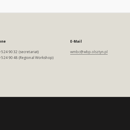
one
E-Mail
 524 90 32 (secretariat)
wmbc@wbp.olsztyn.pl
 524 90 48 (Regional Workshop)