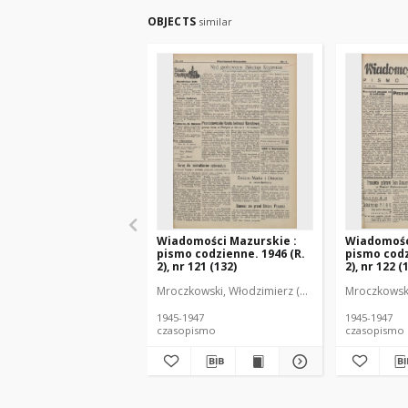
OBJECTS
similar
Wiadomości Mazurskie :
Wiadomośc
pismo codzienne. 1946 (R.
pismo codz
2), nr 121 (132)
2), nr 122 (
Mroczkowski, Włodzimierz (1902-1971). Redakto
Mroczkowski
1945-1947
1945-1947
czasopismo
czasopismo