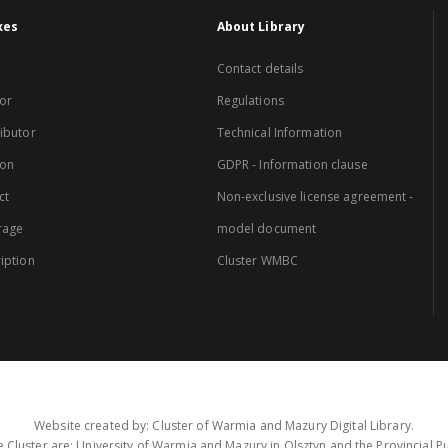
xes
About Library
Contact details
or
Regulations
ibutor
Technical Information
ion
GDPR - Information clause
ct
Non-exclusive license agreement -
rage
model document
iption
Cluster WMBC
Website created by: Cluster of Warmia and Mazury Digital Library.
 Cluster are: University of Warmia and Mazury in Olsztyn and the Provincial Pub