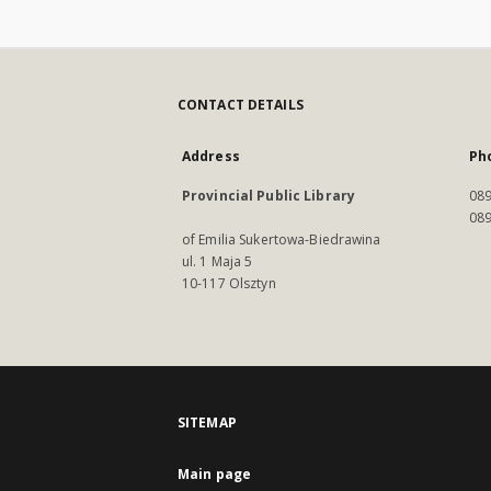
CONTACT DETAILS
Address
Ph
Provincial Public Library
089
089
of Emilia Sukertowa-Biedrawina
ul. 1 Maja 5
10-117 Olsztyn
SITEMAP
Main page