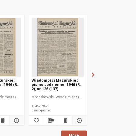
urskie :
Wiadomości Mazurskie :
Wiadomości Mazurski
. 1946 (R.
pismo codzienne. 1946 (R.
pismo codzienne. 1946
2), nr 126 (137)
2), nr 127 (138)
zimierz (1902-1971). Redaktor
Mroczkowski, Włodzimierz (1902-1971). Redaktor
Mroczkowski, Włodzimie
1945-1947
1945-1947
czasopismo
czasopismo
More