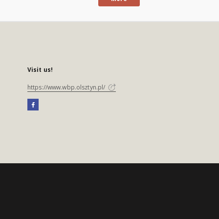
Visit us!
https://www.wbp.olsztyn.pl/