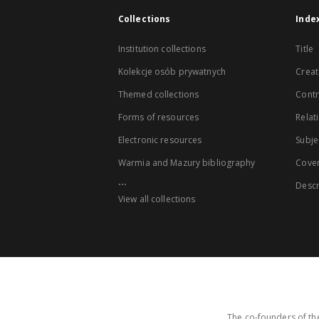
Collections
Inde
Institution collections
Title
Kolekcje osób prywatnych
Creat
Themed collections
Contr
Forms of resources
Relat
Electronic resources
Subje
Warmia and Mazury bibliography
Cove
...
Descr
View all collections
The co-founders of the