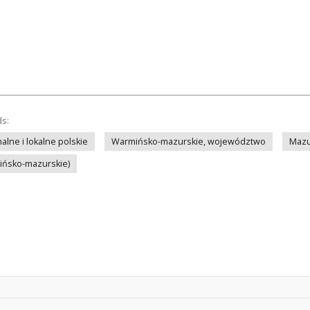
ds:
lne i lokalne polskie
Warmińsko-mazurskie, województwo
Mazu
mińsko-mazurskie)