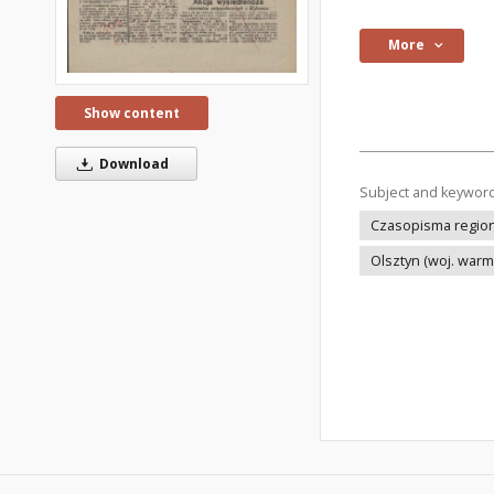
More
Show content
Download
Subject and keywor
Czasopisma regiona
Olsztyn (woj. war