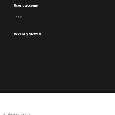
User's account
Log in
Recently viewed
lic Library in Olsztyn.