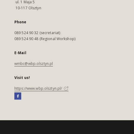
ul. 1 Maja 5
10-117 Olsztyn
Phone
089 524 90 32 (secretariat)
089 524 90 48 (Regional Workshop)
E-Mail
wmbc@wbp.olsztyn.pl
Visit us!
https://www.wbp.olsztyn.pl/