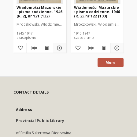
Wiadomości Mazurskie
Wiadomości Mazurskie
Wi
: pismo codzienne. 1946
: pismo codzienne. 1946
: 
(R. 2), nr 121 (132)
(R. 2), nr 122 (133)
(R.
Mroczkowski, Włodzimierz (1902-1971). Redaktor
Mroczkowski, Włodzimierz (1902-197
Mro
1945-1947
1945-1947
194
czasopismo
czasopismo
cz
More
CONTACT DETAILS
Address
Provincial Public Library
of Emilia Sukertowa-Biedrawina