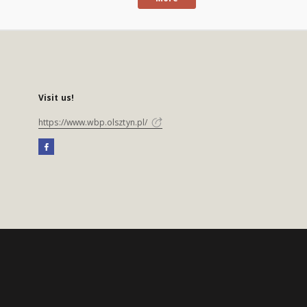
Visit us!
https://www.wbp.olsztyn.pl/