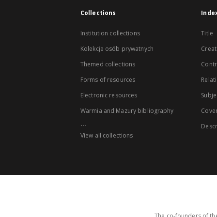
Collections
Inde
Institution collections
Title
Kolekcje osób prywatnych
Creat
Themed collections
Contr
Forms of resources
Relat
Electronic resources
Subje
Warmia and Mazury bibliography
Cove
...
Descr
View all collections
The co-founders of the