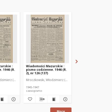
urskie :
Wiadomości Mazurskie :
Wiadomości Mazurski
. 1946 (R.
pismo codzienne. 1946 (R.
pismo codzienne. 1946
2), nr 126 (137)
2), nr 127 (138)
zimierz (1902-1971). Redaktor
Mroczkowski, Włodzimierz (1902-1971). Redaktor
Mroczkowski, Włodzimie
1945-1947
1945-1947
czasopismo
czasopismo
More