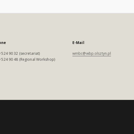
one
E-Mail
 524 90 32 (secretariat)
wmbc@wbp.olsztyn.pl
 524 90 48 (Regional Workshop)