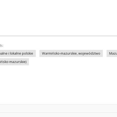
ds:
lne i lokalne polskie
Warmińsko-mazurskie, województwo
Mazu
mińsko-mazurskie)