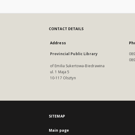
CONTACT DETAILS
Address
Ph
Provincial Public Library
089
089
of Emilia Sukertowa-Biedrawina
ul. 1 Maja 5
10-117 Olsztyn
SITEMAP
Main page