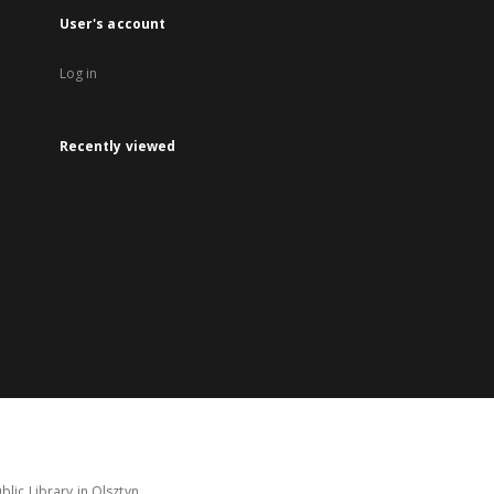
User's account
Log in
Recently viewed
lic Library in Olsztyn.