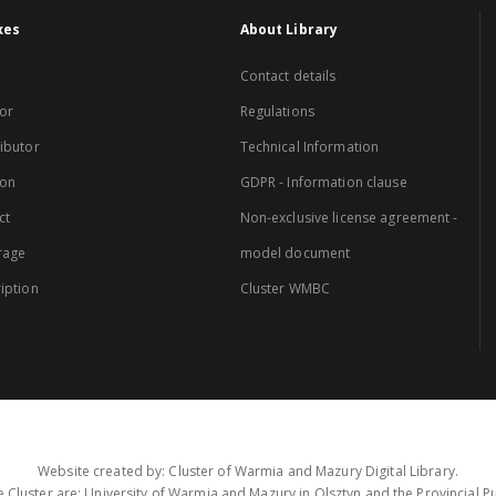
xes
About Library
Contact details
or
Regulations
ibutor
Technical Information
ion
GDPR - Information clause
ct
Non-exclusive license agreement -
rage
model document
iption
Cluster WMBC
Website created by: Cluster of Warmia and Mazury Digital Library.
 Cluster are: University of Warmia and Mazury in Olsztyn and the Provincial Pub