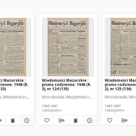
i Mazurskie :
Wiadomości Mazurskie :
Wiadomości Maz
ienne. 1946 (R.
pismo codzienne. 1946 (R.
pismo codzienne
133)
2), nr 124 (135)
2), nr 125 (136)
r
, Włodzimierz (1902-1971). Redaktor
Mroczkowski, Włodzimierz (1902-1971). Redaktor
Mroczkowski, Włod
1945-1947
1945-1947
czasopismo
czasopismo