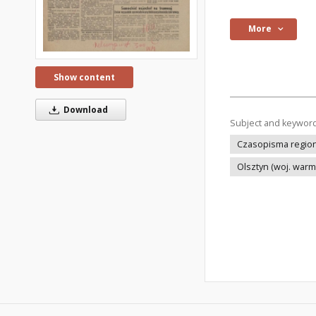
More
Show content
Download
Subject and keywor
Czasopisma regiona
Olsztyn (woj. war