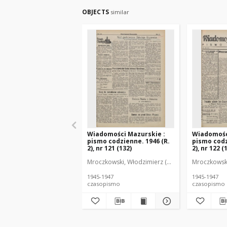
OBJECTS
similar
Wiadomości Mazurskie :
Wiadomośc
pismo codzienne. 1946 (R.
pismo codz
2), nr 121 (132)
2), nr 122 (
Mroczkowski, Włodzimierz (1902-1971). Redakto
Mroczkowski
1945-1947
1945-1947
czasopismo
czasopismo