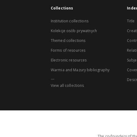
Collections
Inde
Institution collections
Title
Kolekcje osób prywatnych
Creat
Themed collections
Contr
Forms of resources
Relat
Electronic resources
Subje
Warmia and Mazury bibliography
Cove
...
Descr
View all collections
The co-founders of the