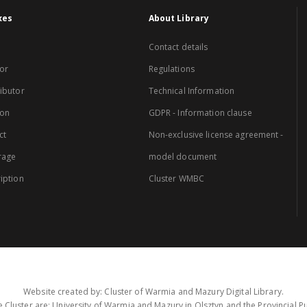
xes
About Library
Contact details
or
Regulations
ibutor
Technical Information
ion
GDPR - Information clause
ct
Non-exclusive license agreement -
rage
model document
iption
Cluster WMBC
Website created by: Cluster of Warmia and Mazury Digital Library.
 Cluster are: University of Warmia and Mazury in Olsztyn and the Provincial Pub