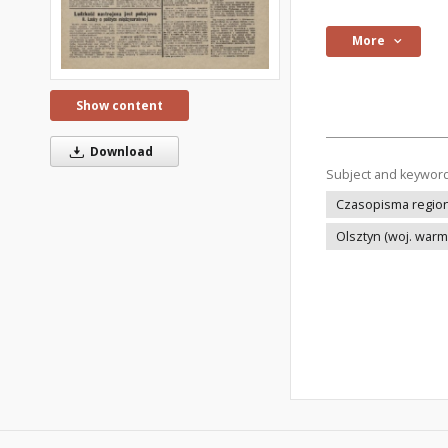
More
Show content
Download
Subject and keywor
Czasopisma regiona
Olsztyn (woj. war