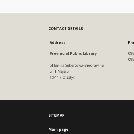
CONTACT DETAILS
Address
Ph
Provincial Public Library
089
089
of Emilia Sukertowa-Biedrawina
ul. 1 Maja 5
10-117 Olsztyn
SITEMAP
Main page