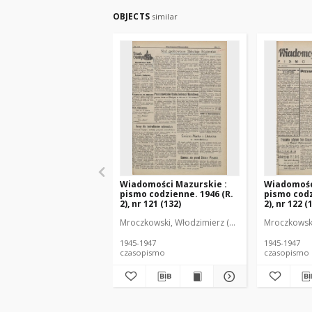
OBJECTS
similar
Wiadomości Mazurskie :
Wiadomośc
pismo codzienne. 1946 (R.
pismo codz
2), nr 121 (132)
2), nr 122 (
Mroczkowski, Włodzimierz (1902-1971). Redakto
Mroczkowski
1945-1947
1945-1947
czasopismo
czasopismo