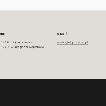
one
E-Mail
 524 90 32 (secretariat)
wmbc@wbp.olsztyn.pl
 524 90 48 (Regional Workshop)