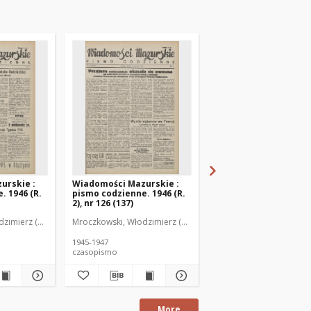
urskie :
Wiadomości Mazurskie :
Wiadomości Mazurski
. 1946 (R.
pismo codzienne. 1946 (R.
pismo codzienne. 1946
2), nr 126 (137)
2), nr 127 (138)
zimierz (1902-1971). Redaktor
Mroczkowski, Włodzimierz (1902-1971). Redaktor
Mroczkowski, Włodzimie
1945-1947
1945-1947
czasopismo
czasopismo
More