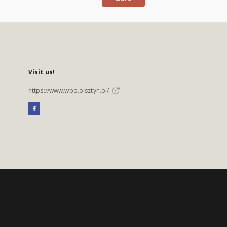
Visit us!
https://www.wbp.olsztyn.pl/