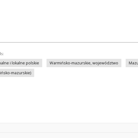
ds:
lne i lokalne polskie
Warmińsko-mazurskie, województwo
Mazu
mińsko-mazurskie)