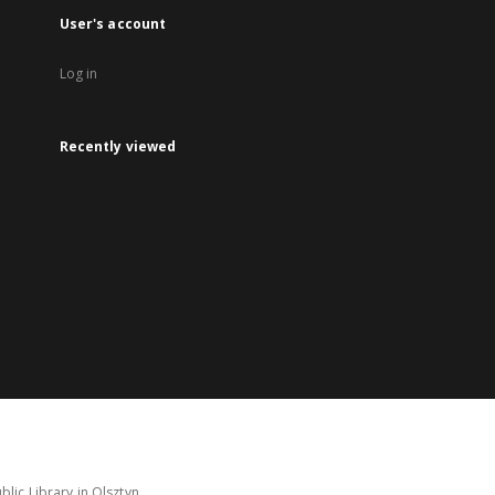
User's account
Log in
Recently viewed
lic Library in Olsztyn.