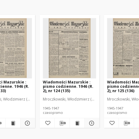
i Mazurskie :
Wiadomości Mazurskie :
Wiadomości Maz
ienne. 1946 (R.
pismo codzienne. 1946 (R.
pismo codzienne
133)
2), nr 124 (135)
2), nr 125 (136)
r
, Włodzimierz (1902-1971). Redaktor
Mroczkowski, Włodzimierz (1902-1971). Redaktor
Mroczkowski, Włod
1945-1947
1945-1947
czasopismo
czasopismo