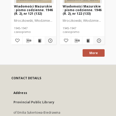
Wiadomości Mazurskie
Wiadomości Mazurskie
Wi
: pismo codzienne. 1946
: pismo codzienne. 1946
: 
(R. 2), nr 121 (132)
(R. 2), nr 122 (133)
(R.
Mroczkowski, Włodzimierz (1902-1971). Redaktor
Mroczkowski, Włodzimierz (1902-197
Mro
1945-1947
1945-1947
194
czasopismo
czasopismo
cz
More
CONTACT DETAILS
Address
Provincial Public Library
of Emilia Sukertowa-Biedrawina