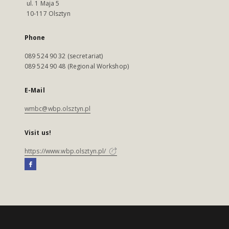
ul. 1 Maja 5
10-117 Olsztyn
Phone
089 524 90 32 (secretariat)
089 524 90 48 (Regional Workshop)
E-Mail
wmbc@wbp.olsztyn.pl
Visit us!
https://www.wbp.olsztyn.pl/