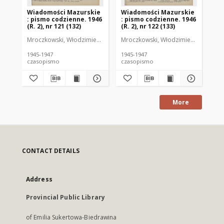
Wiadomości Mazurskie
Wiadomości Mazurskie
Wi
: pismo codzienne. 1946
: pismo codzienne. 1946
: 
(R. 2), nr 121 (132)
(R. 2), nr 122 (133)
(R.
Mroczkowski, Włodzimierz (1902-1971). Redaktor
Mroczkowski, Włodzimierz (1902-197
Mro
1945-1947
1945-1947
194
czasopismo
czasopismo
cz
More
CONTACT DETAILS
Address
Provincial Public Library
of Emilia Sukertowa-Biedrawina