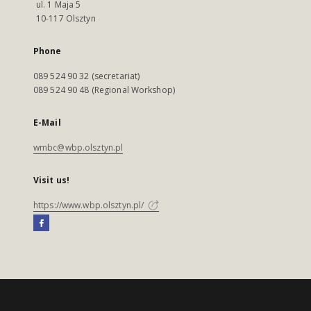
ul. 1 Maja 5
10-117 Olsztyn
Phone
089 524 90 32 (secretariat)
089 524 90 48 (Regional Workshop)
E-Mail
wmbc@wbp.olsztyn.pl
Visit us!
https://www.wbp.olsztyn.pl/