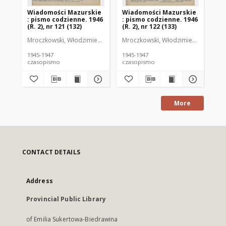
Wiadomości Mazurskie
Wiadomości Mazurskie
Wi
: pismo codzienne. 1946
: pismo codzienne. 1946
: 
(R. 2), nr 121 (132)
(R. 2), nr 122 (133)
(R.
Mroczkowski, Włodzimierz (1902-1971). Redaktor
Mroczkowski, Włodzimierz (1902-197
Mro
1945-1947
1945-1947
194
czasopismo
czasopismo
cz
More
CONTACT DETAILS
Address
Provincial Public Library
of Emilia Sukertowa-Biedrawina