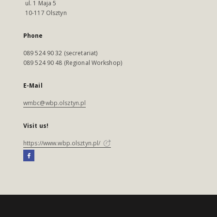
ul. 1 Maja 5
10-117 Olsztyn
Phone
089 524 90 32 (secretariat)
089 524 90 48 (Regional Workshop)
E-Mail
wmbc@wbp.olsztyn.pl
Visit us!
https://www.wbp.olsztyn.pl/