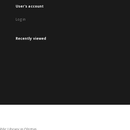
User's account
Log in
Recently viewed
lic Library in Olsztyn.