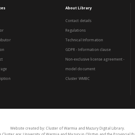
xes
About Library
Contact details
or
Regulations
ibutor
Technical Information
ion
GDPR - Information clause
ct
Non-exclusive license agreement -
rage
model document
iption
Cluster WMBC
Website created by: Cluster of Warmia and Mazury Digital Library.
 Cluster are: University of Warmia and Mazury in Olsztyn and the Provincial Pub