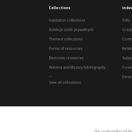
Collections
Inde
Institution collections
Title
Kolekcje osób prywatnych
Creat
Themed collections
Contr
Forms of resources
Relat
Electronic resources
Subje
Warmia and Mazury bibliography
Cove
...
Descr
View all collections
The co-founders of the