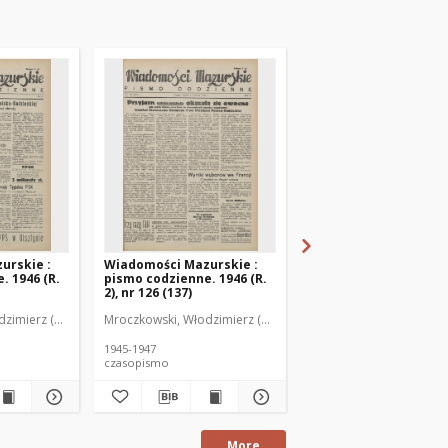
urskie :
Wiadomości Mazurskie :
Wiadomości Mazurski
. 1946 (R.
pismo codzienne. 1946 (R.
pismo codzienne. 1946
2), nr 126 (137)
2), nr 127 (138)
zimierz (1902-1971). Redaktor
Mroczkowski, Włodzimierz (1902-1971). Redaktor
Mroczkowski, Włodzimie
1945-1947
1945-1947
czasopismo
czasopismo
More