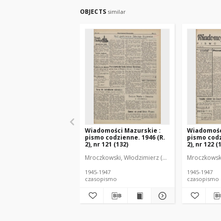
OBJECTS
similar
Wiadomości Mazurskie :
Wiadomośc
pismo codzienne. 1946 (R.
pismo codz
2), nr 121 (132)
2), nr 122 (
Mroczkowski, Włodzimierz (1902-1971). Redakto
Mroczkowski
1945-1947
1945-1947
czasopismo
czasopismo