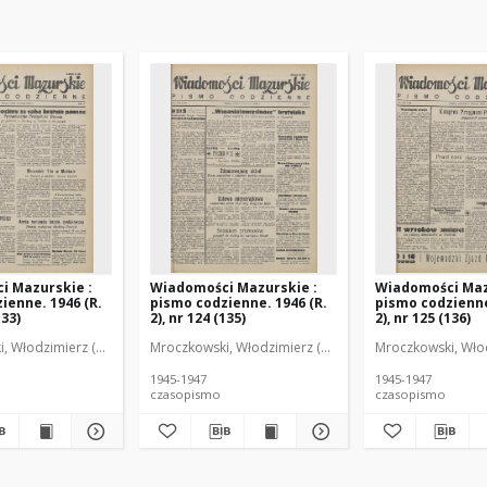
i Mazurskie :
Wiadomości Mazurskie :
Wiadomości Maz
ienne. 1946 (R.
pismo codzienne. 1946 (R.
pismo codzienne
133)
2), nr 124 (135)
2), nr 125 (136)
r
, Włodzimierz (1902-1971). Redaktor
Mroczkowski, Włodzimierz (1902-1971). Redaktor
Mroczkowski, Włod
1945-1947
1945-1947
czasopismo
czasopismo