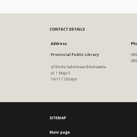
CONTACT DETAILS
Address
Ph
Provincial Public Library
089
089
of Emilia Sukertowa-Biedrawina
ul. 1 Maja 5
10-117 Olsztyn
SITEMAP
Main page