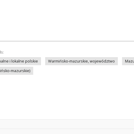
ds:
lne i lokalne polskie
Warmińsko-mazurskie, województwo
Mazu
mińsko-mazurskie)