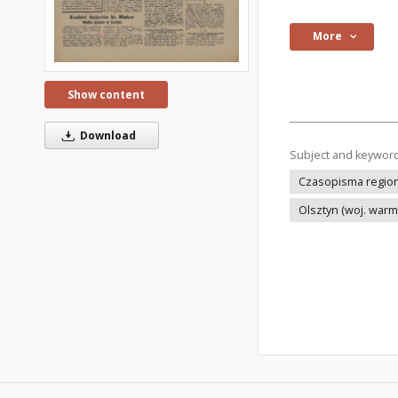
More
Show content
Download
Subject and keywor
Czasopisma regiona
Olsztyn (woj. war