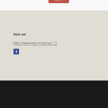
Visit us!
https://www.wbp.olsztyn.pl/