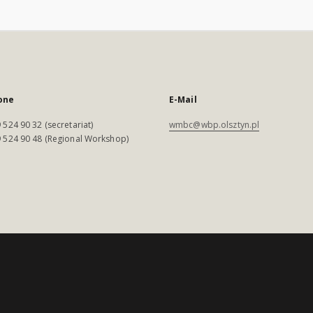
one
E-Mail
 524 90 32 (secretariat)
wmbc@wbp.olsztyn.pl
 524 90 48 (Regional Workshop)