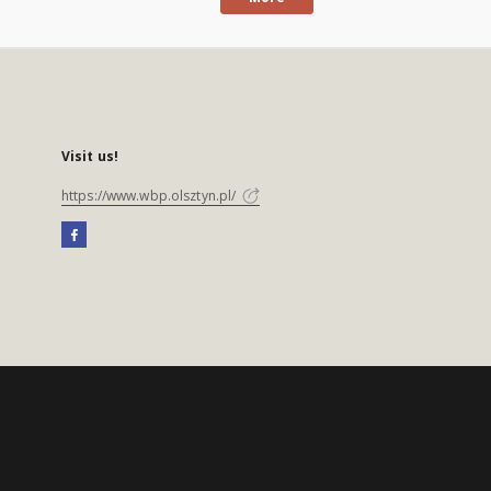
Visit us!
https://www.wbp.olsztyn.pl/