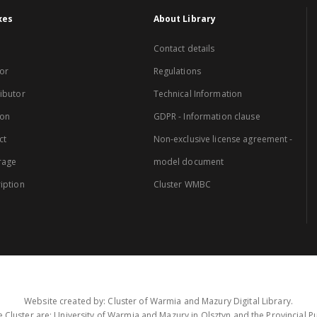
xes
About Library
Contact details
or
Regulations
ibutor
Technical Information
ion
GDPR - Information clause
ct
Non-exclusive license agreement -
rage
model document
iption
Cluster WMBC
Website created by: Cluster of Warmia and Mazury Digital Library.
 Cluster are: University of Warmia and Mazury in Olsztyn and the Provincial Pub