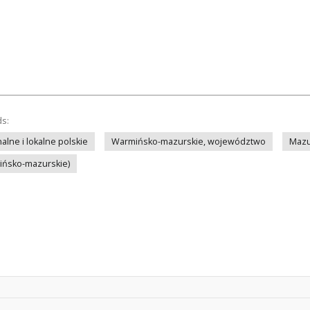
ds:
lne i lokalne polskie
Warmińsko-mazurskie, województwo
Mazu
mińsko-mazurskie)