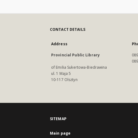
CONTACT DETAILS
Address
Ph
Provincial Public Library
089
089
of Emilia Sukertowa-Biedrawina
ul. 1 Maja 5
10-117 Olsztyn
SITEMAP
Main page