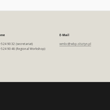
one
E-Mail
 524 90 32 (secretariat)
wmbc@wbp.olsztyn.pl
 524 90 48 (Regional Workshop)