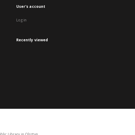
User's account
Log in
Recently viewed
lic Library in Olsztyn.