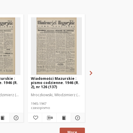
urskie :
Wiadomości Mazurskie :
Wiadomości Mazurski
. 1946 (R.
pismo codzienne. 1946 (R.
pismo codzienne. 1946
2), nr 126 (137)
2), nr 127 (138)
zimierz (1902-1971). Redaktor
Mroczkowski, Włodzimierz (1902-1971). Redaktor
Mroczkowski, Włodzimie
1945-1947
1945-1947
czasopismo
czasopismo
More