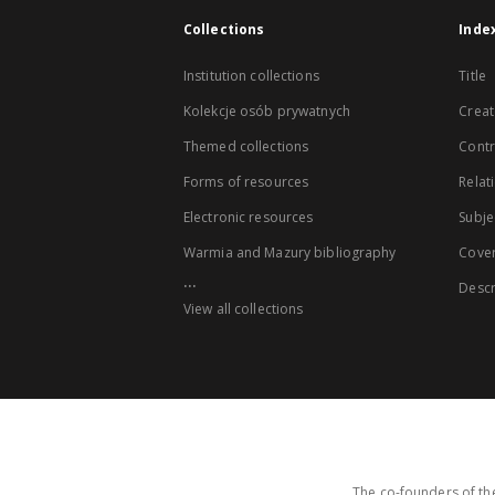
Collections
Inde
Institution collections
Title
Kolekcje osób prywatnych
Creat
Themed collections
Contr
Forms of resources
Relat
Electronic resources
Subje
Warmia and Mazury bibliography
Cove
...
Descr
View all collections
The co-founders of the