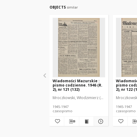
OBJECTS
similar
Wiadomości Mazurskie :
Wiadomośc
pismo codzienne. 1946 (R.
pismo codz
2), nr 121 (132)
2), nr 122 (
Mroczkowski, Włodzimierz (1902-1971). Redakto
Mroczkowski
1945-1947
1945-1947
czasopismo
czasopismo