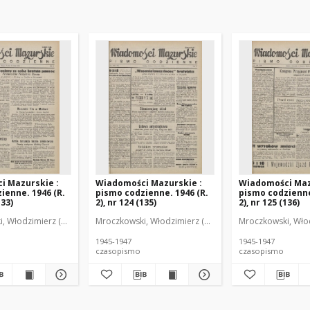
i Mazurskie :
Wiadomości Mazurskie :
Wiadomości Maz
ienne. 1946 (R.
pismo codzienne. 1946 (R.
pismo codzienne
133)
2), nr 124 (135)
2), nr 125 (136)
r
, Włodzimierz (1902-1971). Redaktor
Mroczkowski, Włodzimierz (1902-1971). Redaktor
Mroczkowski, Włod
1945-1947
1945-1947
czasopismo
czasopismo