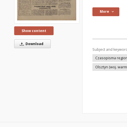
More
Show content
Download
Subject and keywor
Czasopisma regiona
Olsztyn (woj. war