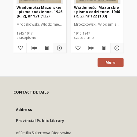
Wiadomości Mazurskie
Wiadomości Mazurskie
Wi
: pismo codzienne. 1946
: pismo codzienne. 1946
: 
(R. 2), nr 121 (132)
(R. 2), nr 122 (133)
(R.
Mroczkowski, Włodzimierz (1902-1971). Redaktor
Mroczkowski, Włodzimierz (1902-197
Mro
1945-1947
1945-1947
194
czasopismo
czasopismo
cz
More
CONTACT DETAILS
Address
Provincial Public Library
of Emilia Sukertowa-Biedrawina