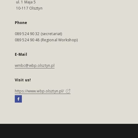
ul. 1 Maja 5
10-117 Olsztyn
Phone
089 524 90 32 (secretariat)
089 524 90 48 (Regional Workshop)
E-Mail
wmbc@wbp.olsztyn.pl
Visit us!
https://www.wbp.olsztyn.pl/