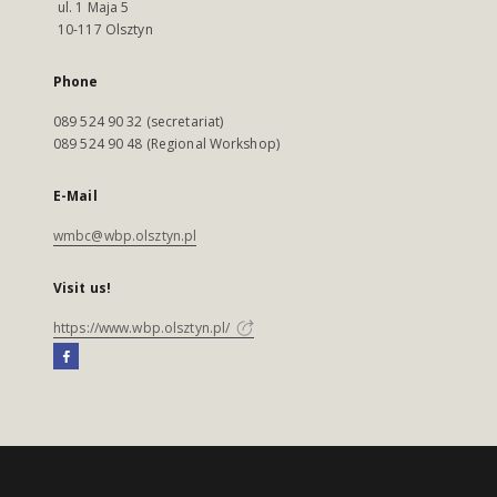
ul. 1 Maja 5
10-117 Olsztyn
Phone
089 524 90 32 (secretariat)
089 524 90 48 (Regional Workshop)
E-Mail
wmbc@wbp.olsztyn.pl
Visit us!
https://www.wbp.olsztyn.pl/