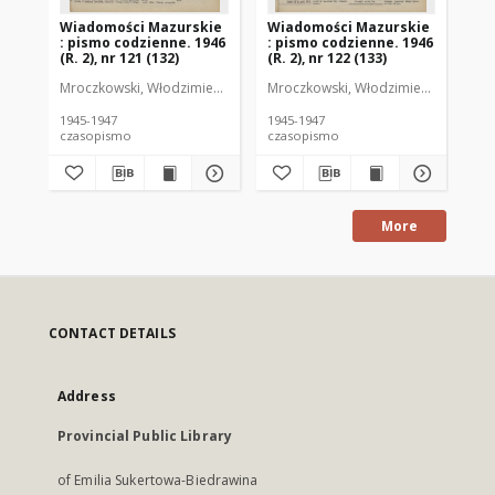
Wiadomości Mazurskie
Wiadomości Mazurskie
Wi
: pismo codzienne. 1946
: pismo codzienne. 1946
: 
(R. 2), nr 121 (132)
(R. 2), nr 122 (133)
(R.
Mroczkowski, Włodzimierz (1902-1971). Redaktor
Mroczkowski, Włodzimierz (1902-197
Mro
1945-1947
1945-1947
194
czasopismo
czasopismo
cz
More
CONTACT DETAILS
Address
Provincial Public Library
of Emilia Sukertowa-Biedrawina