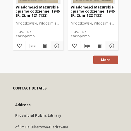
Wiadomości Mazurskie
Wiadomości Mazurskie
Wi
: pismo codzienne. 1946
: pismo codzienne. 1946
: 
(R. 2), nr 121 (132)
(R. 2), nr 122 (133)
(R.
Mroczkowski, Włodzimierz (1902-1971). Redaktor
Mroczkowski, Włodzimierz (1902-197
Mro
1945-1947
1945-1947
194
czasopismo
czasopismo
cz
More
CONTACT DETAILS
Address
Provincial Public Library
of Emilia Sukertowa-Biedrawina