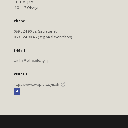
ul. 1 Maja 5
10-117 Olsztyn
Phone
089 524 90 32 (secretariat)
089 524 90 48 (Regional Workshop)
E-Mail
wmbc@wbp.olsztyn.pl
Visit us!
https://www.wbp.olsztyn.pl/