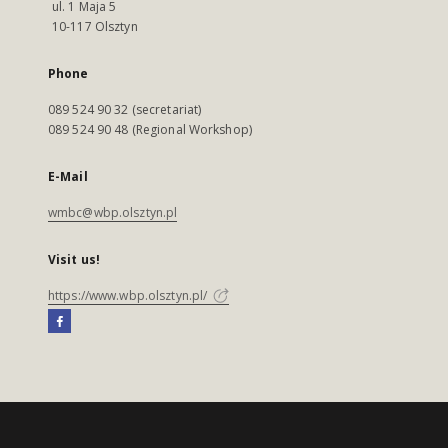
ul. 1 Maja 5
10-117 Olsztyn
Phone
089 524 90 32 (secretariat)
089 524 90 48 (Regional Workshop)
E-Mail
wmbc@wbp.olsztyn.pl
Visit us!
https://www.wbp.olsztyn.pl/