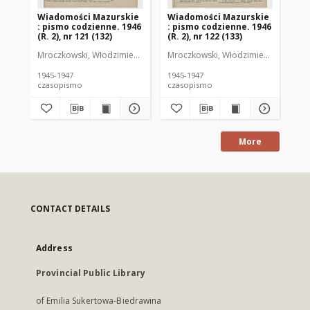
Wiadomości Mazurskie
Wiadomości Mazurskie
Wi
: pismo codzienne. 1946
: pismo codzienne. 1946
: 
(R. 2), nr 121 (132)
(R. 2), nr 122 (133)
(R.
Mroczkowski, Włodzimierz (1902-1971). Redaktor
Mroczkowski, Włodzimierz (1902-197
Mro
1945-1947
1945-1947
194
czasopismo
czasopismo
cz
More
CONTACT DETAILS
Address
Provincial Public Library
of Emilia Sukertowa-Biedrawina