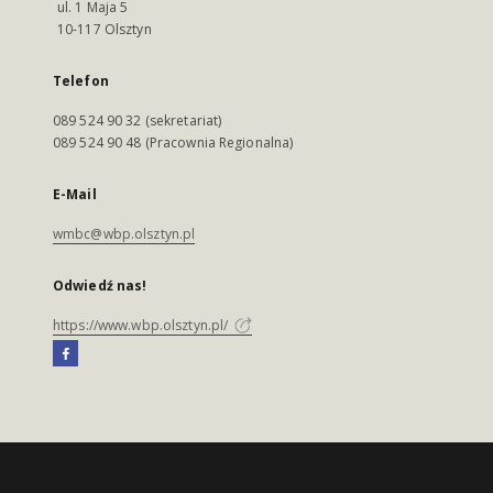
ul. 1 Maja 5
10-117 Olsztyn
Telefon
089 524 90 32 (sekretariat)
089 524 90 48 (Pracownia Regionalna)
E-Mail
wmbc@wbp.olsztyn.pl
Odwiedź nas!
https://www.wbp.olsztyn.pl/