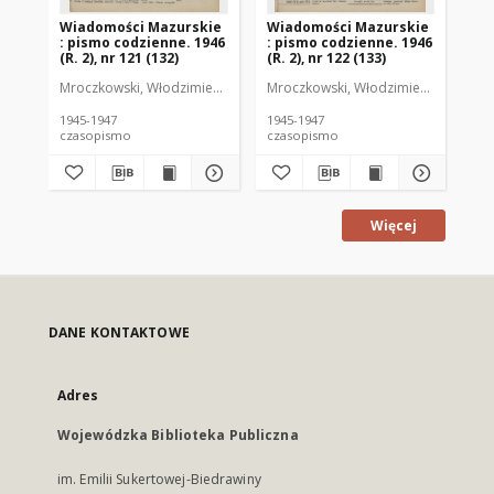
Wiadomości Mazurskie
Wiadomości Mazurskie
Wi
: pismo codzienne. 1946
: pismo codzienne. 1946
: 
(R. 2), nr 121 (132)
(R. 2), nr 122 (133)
(R.
Mroczkowski, Włodzimierz (1902-1971). Redaktor
Mroczkowski, Włodzimierz (1902-197
Mro
1945-1947
1945-1947
194
czasopismo
czasopismo
cz
Więcej
DANE KONTAKTOWE
Adres
Wojewódzka Biblioteka Publiczna
im. Emilii Sukertowej-Biedrawiny