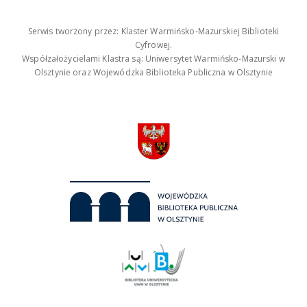
Serwis tworzony przez: Klaster Warmińsko-Mazurskiej Biblioteki
Cyfrowej.
Współzałożycielami Klastra są: Uniwersytet Warmińsko-Mazurski w
Olsztynie oraz Wojewódzka Biblioteka Publiczna w Olsztynie