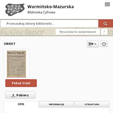
Wyszukiwanie zaawansowane
?
OBIEKT
Pokaż treść
Pobierz
OPIS
INFORMACJE
STRUKTURA