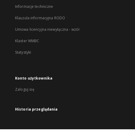
Informacje techniczne
Klauzula informacyjna RODO
Umowa licencyjna niewyłączna - wzór
Klaster WMBC
Statystyki
Konto użytkownika
Zaloguj się
Historia przeglądania