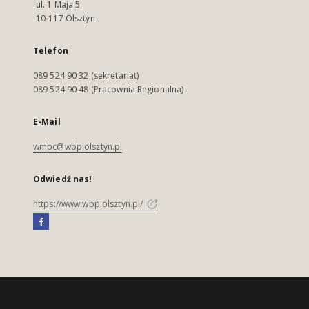
ul. 1 Maja 5
10-117 Olsztyn
Telefon
089 524 90 32 (sekretariat)
089 524 90 48 (Pracownia Regionalna)
E-Mail
wmbc@wbp.olsztyn.pl
Odwiedź nas!
https://www.wbp.olsztyn.pl/