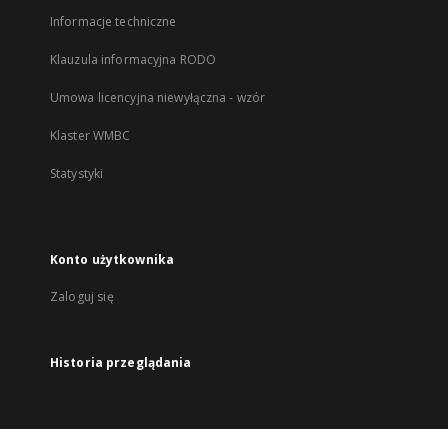
Informacje techniczne
Klauzula informacyjna RODO
Umowa licencyjna niewyłączna - wzór
Klaster WMBC
Statystyki
Konto użytkownika
Zaloguj się
Historia przeglądania