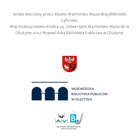
Serwis tworzony przez: Klaster Warmińsko-Mazurskiej Biblioteki
Cyfrowej.
Współzałożycielami Klastra są: Uniwersytet Warmińsko-Mazurski w
Olsztynie oraz Wojewódzka Biblioteka Publiczna w Olsztynie