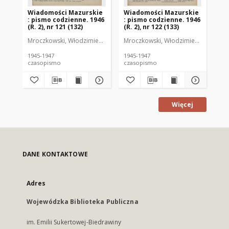
Wiadomości Mazurskie
Wiadomości Mazurskie
Wi
: pismo codzienne. 1946
: pismo codzienne. 1946
: 
(R. 2), nr 121 (132)
(R. 2), nr 122 (133)
(R.
Mroczkowski, Włodzimierz (1902-1971). Redaktor
Mroczkowski, Włodzimierz (1902-197
Mro
1945-1947
1945-1947
194
czasopismo
czasopismo
cz
Więcej
DANE KONTAKTOWE
Adres
Wojewódzka Biblioteka Publiczna
im. Emilii Sukertowej-Biedrawiny