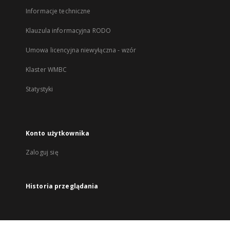
Informacje techniczne
Klauzula informacyjna RODO
Umowa licencyjna niewyłączna - wzór
Klaster WMBC
Statystyki
Konto użytkownika
Zaloguj się
Historia przeglądania