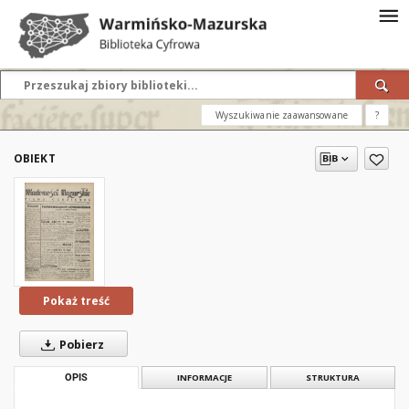
Wyszukiwanie zaawansowane
?
OBIEKT
Pokaż treść
Pobierz
OPIS
INFORMACJE
STRUKTURA