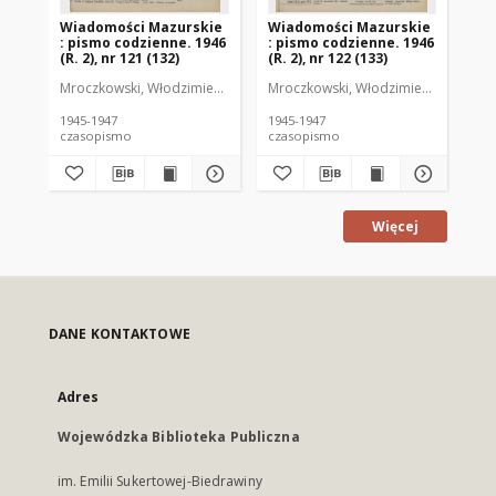
Wiadomości Mazurskie
Wiadomości Mazurskie
Wi
: pismo codzienne. 1946
: pismo codzienne. 1946
: 
(R. 2), nr 121 (132)
(R. 2), nr 122 (133)
(R.
Mroczkowski, Włodzimierz (1902-1971). Redaktor
Mroczkowski, Włodzimierz (1902-197
Mro
1945-1947
1945-1947
194
czasopismo
czasopismo
cz
Więcej
DANE KONTAKTOWE
Adres
Wojewódzka Biblioteka Publiczna
im. Emilii Sukertowej-Biedrawiny