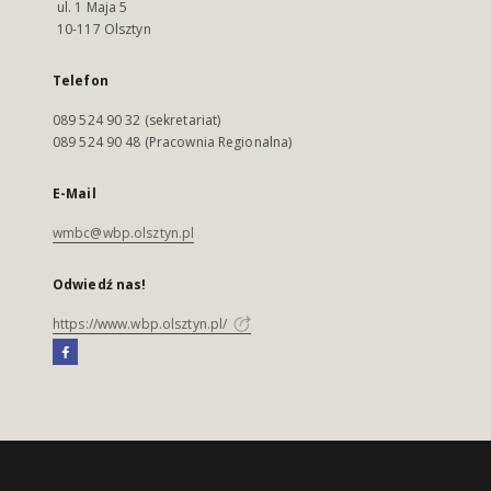
ul. 1 Maja 5
10-117 Olsztyn
Telefon
089 524 90 32 (sekretariat)
089 524 90 48 (Pracownia Regionalna)
E-Mail
wmbc@wbp.olsztyn.pl
Odwiedź nas!
https://www.wbp.olsztyn.pl/