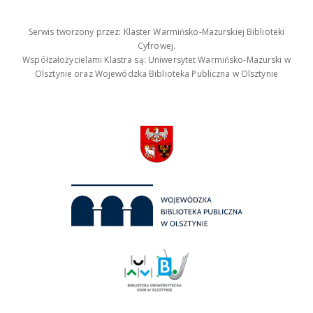
Serwis tworzony przez: Klaster Warmińsko-Mazurskiej Biblioteki
Cyfrowej.
Współzałożycielami Klastra są: Uniwersytet Warmińsko-Mazurski w
Olsztynie oraz Wojewódzka Biblioteka Publiczna w Olsztynie