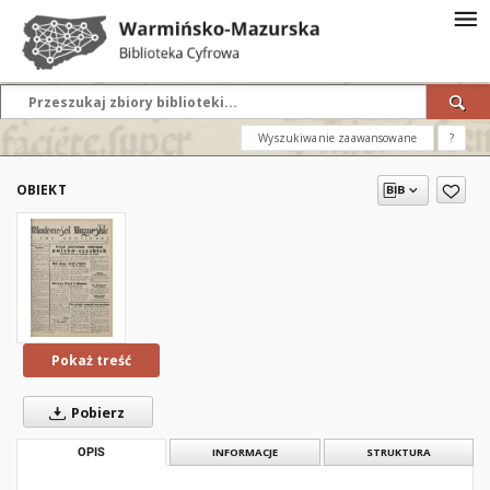
Wyszukiwanie zaawansowane
?
OBIEKT
Pokaż treść
Pobierz
OPIS
INFORMACJE
STRUKTURA