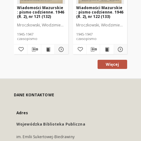
Wiadomości Mazurskie
Wiadomości Mazurskie
Wi
: pismo codzienne. 1946
: pismo codzienne. 1946
: 
(R. 2), nr 121 (132)
(R. 2), nr 122 (133)
(R.
Mroczkowski, Włodzimierz (1902-1971). Redaktor
Mroczkowski, Włodzimierz (1902-197
Mro
1945-1947
1945-1947
194
czasopismo
czasopismo
cz
Więcej
DANE KONTAKTOWE
Adres
Wojewódzka Biblioteka Publiczna
im. Emilii Sukertowej-Biedrawiny