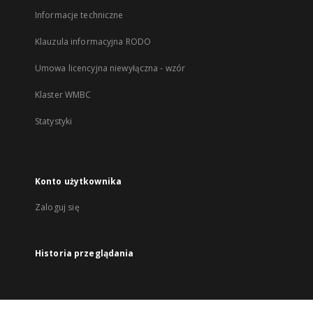
Informacje techniczne
Klauzula informacyjna RODO
Umowa licencyjna niewyłączna - wzór
Klaster WMBC
Statystyki
Konto użytkownika
Zaloguj się
Historia przeglądania