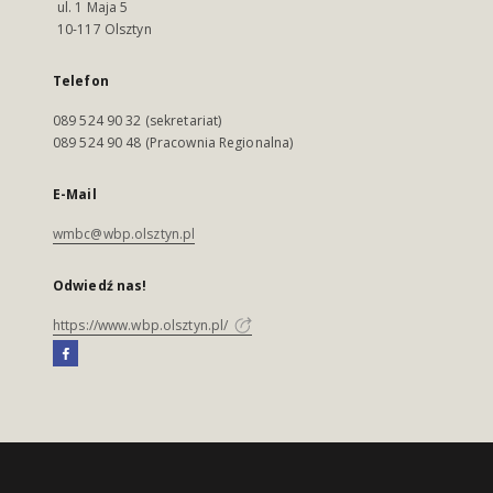
ul. 1 Maja 5
10-117 Olsztyn
Telefon
089 524 90 32 (sekretariat)
089 524 90 48 (Pracownia Regionalna)
E-Mail
wmbc@wbp.olsztyn.pl
Odwiedź nas!
https://www.wbp.olsztyn.pl/