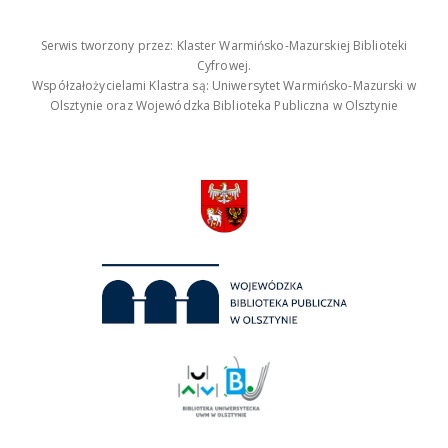
Serwis tworzony przez: Klaster Warmińsko-Mazurskiej Biblioteki
Cyfrowej.
Współzałożycielami Klastra są: Uniwersytet Warmińsko-Mazurski w
Olsztynie oraz Wojewódzka Biblioteka Publiczna w Olsztynie