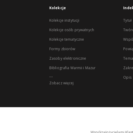
Kolekcje
Inde
Kolekcje instytucji
Tytuł
Kolekcje osób prywatnych
Twór
Kolekcje tematyczne
Wspó
Formy zbiorów
Powią
Zasoby elektroniczne
Tema
Bibliografia Warmii i Mazur
Zakr
...
Opis
Zobacz więcej
Współzałożycielami Klas