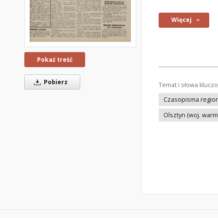
Więcej
Pokaż treść
Pobierz
Temat i słowa klucz
Czasopisma regiona
Olsztyn (woj. war