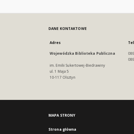
DANE KONTAKTOWE
Adres
Te
Wojewódzka Biblioteka Publiczna
089
089
im. Emilii Sukertowej-Biedrawiny
ul. 1 Maja 5
10-117 Olsztyn
MAPA STRONY
Strona główna