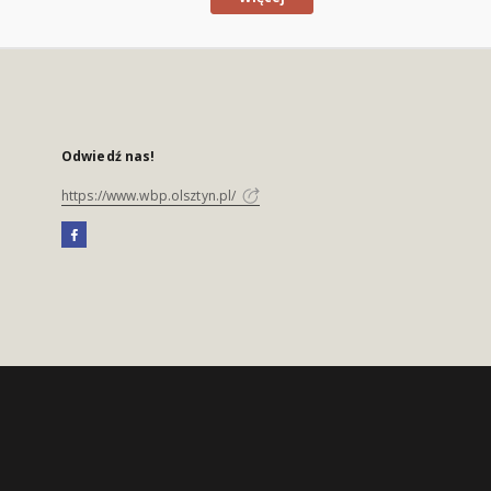
Odwiedź nas!
https://www.wbp.olsztyn.pl/