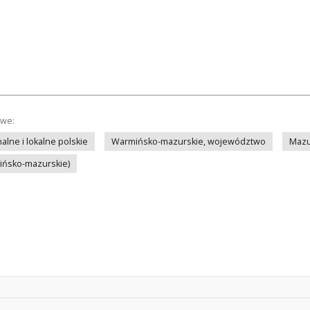
owe:
lne i lokalne polskie
Warmińsko-mazurskie, województwo
Mazu
mińsko-mazurskie)