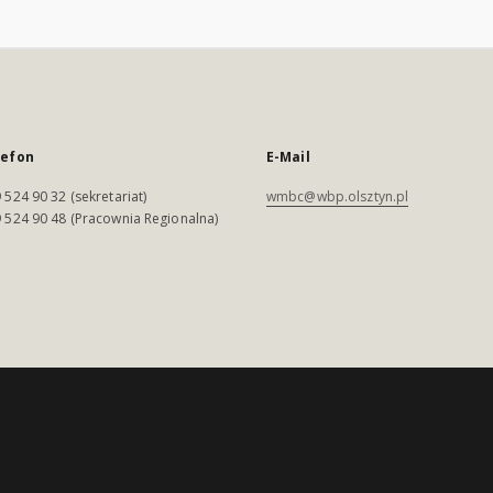
lefon
E-Mail
 524 90 32 (sekretariat)
wmbc@wbp.olsztyn.pl
 524 90 48 (Pracownia Regionalna)