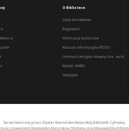
ksy
O Bibliotece
Dane kontaktowe
ca
Regulamin
łtwórca
Informacje techniczne
zanie
Klauzula informacyjna RODO
t
Umowa licencyjna niewyłączna - wzór
es
Klaster WMBC
Statystyki
Serwis tworzony przez: Klaster Warmińsko-Mazurskiej Biblioteki Cyfrowej.
tra są: Uniwersytet Warmińsko-Mazurski w Olsztynie oraz Wojewódzka Bibliote