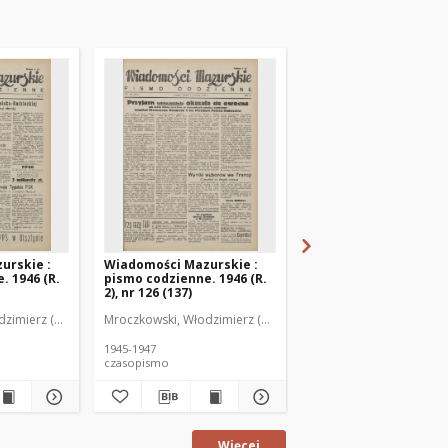
urskie :
Wiadomości Mazurskie :
Wiadomości Mazurski
. 1946 (R.
pismo codzienne. 1946 (R.
pismo codzienne. 1946
2), nr 126 (137)
2), nr 127 (138)
zimierz (1902-1971). Redaktor
Mroczkowski, Włodzimierz (1902-1971). Redaktor
Mroczkowski, Włodzimie
1945-1947
1945-1947
czasopismo
czasopismo
Więcej