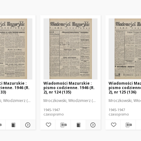
i Mazurskie :
Wiadomości Mazurskie :
Wiadomości Maz
ienne. 1946 (R.
pismo codzienne. 1946 (R.
pismo codzienne
133)
2), nr 124 (135)
2), nr 125 (136)
r
, Włodzimierz (1902-1971). Redaktor
Mroczkowski, Włodzimierz (1902-1971). Redaktor
Mroczkowski, Włod
1945-1947
1945-1947
czasopismo
czasopismo