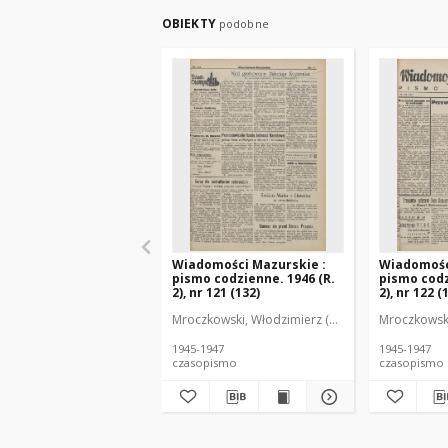
OBIEKTY
podobne
Wiadomości Mazurskie :
Wiadomośc
pismo codzienne. 1946 (R.
pismo codz
2), nr 121 (132)
2), nr 122 (
Mroczkowski, Włodzimierz (1902-1971). Redakto
Mroczkowski
1945-1947
1945-1947
czasopismo
czasopismo