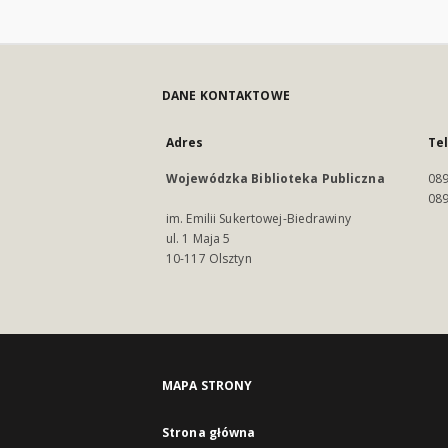
DANE KONTAKTOWE
Adres
Te
Wojewódzka Biblioteka Publiczna
089
089
im. Emilii Sukertowej-Biedrawiny
ul. 1 Maja 5
10-117 Olsztyn
MAPA STRONY
Strona główna