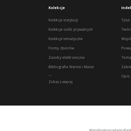
Kolekcje
Inde
Kolekcje instytucji
Tytuł
Kolekcje osób prywatnych
Twór
Kolekcje tematyczne
Wspó
Formy zbiorów
Powią
Zasoby elektroniczne
Tema
Bibliografia Warmii i Mazur
Zakr
...
Opis
Zobacz więcej
Współzałożycielami Klas