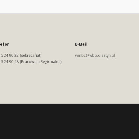
lefon
E-Mail
 524 90 32 (sekretariat)
wmbc@wbp.olsztyn.pl
 524 90 48 (Pracownia Regionalna)