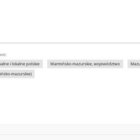
owe:
lne i lokalne polskie
Warmińsko-mazurskie, województwo
Mazu
mińsko-mazurskie)