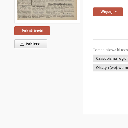
Więcej
Pokaż treść
Pobierz
Temat i słowa klucz
Czasopisma regiona
Olsztyn (woj. war