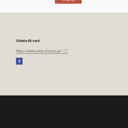
Odwiedź nas!
https://www.wbp.olsztyn.pl/