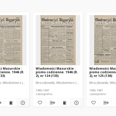
i Mazurskie :
Wiadomości Mazurskie :
Wiadomości Maz
ienne. 1946 (R.
pismo codzienne. 1946 (R.
pismo codzienne
133)
2), nr 124 (135)
2), nr 125 (136)
r
, Włodzimierz (1902-1971). Redaktor
Mroczkowski, Włodzimierz (1902-1971). Redaktor
Mroczkowski, Włod
1945-1947
1945-1947
czasopismo
czasopismo