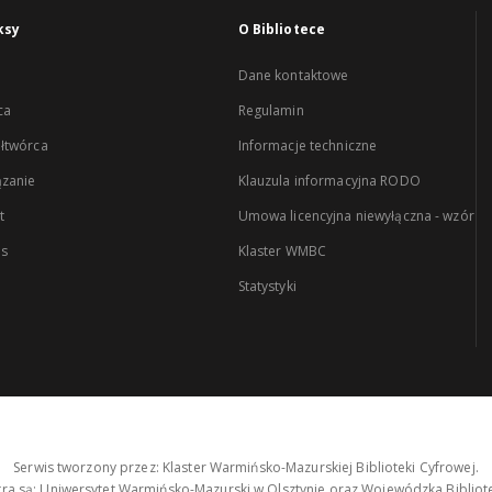
ksy
O Bibliotece
Dane kontaktowe
ca
Regulamin
łtwórca
Informacje techniczne
zanie
Klauzula informacyjna RODO
t
Umowa licencyjna niewyłączna - wzór
es
Klaster WMBC
Statystyki
Serwis tworzony przez: Klaster Warmińsko-Mazurskiej Biblioteki Cyfrowej.
tra są: Uniwersytet Warmińsko-Mazurski w Olsztynie oraz Wojewódzka Bibliote