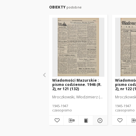
OBIEKTY
podobne
Wiadomości Mazurskie :
Wiadomośc
pismo codzienne. 1946 (R.
pismo codz
2), nr 121 (132)
2), nr 122 (
Mroczkowski, Włodzimierz (1902-1971). Redakto
Mroczkowski
1945-1947
1945-1947
czasopismo
czasopismo