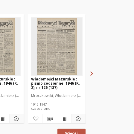
urskie :
Wiadomości Mazurskie :
Wiadomości Mazurski
. 1946 (R.
pismo codzienne. 1946 (R.
pismo codzienne. 1946
2), nr 126 (137)
2), nr 127 (138)
zimierz (1902-1971). Redaktor
Mroczkowski, Włodzimierz (1902-1971). Redaktor
Mroczkowski, Włodzimie
1945-1947
1945-1947
czasopismo
czasopismo
Więcej