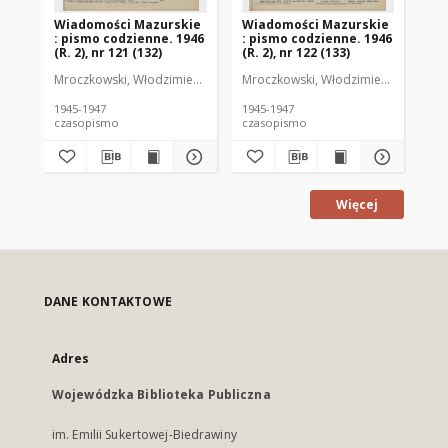
Wiadomości Mazurskie
Wiadomości Mazurskie
Wi
: pismo codzienne. 1946
: pismo codzienne. 1946
: 
(R. 2), nr 121 (132)
(R. 2), nr 122 (133)
(R.
Mroczkowski, Włodzimierz (1902-1971). Redaktor
Mroczkowski, Włodzimierz (1902-197
Mro
1945-1947
1945-1947
194
czasopismo
czasopismo
cz
Więcej
DANE KONTAKTOWE
Adres
Wojewódzka Biblioteka Publiczna
im. Emilii Sukertowej-Biedrawiny