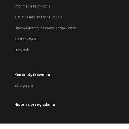
Informacje techniczne
Klauzula informacyjna RODO
Umowa licencyjna niewyłączna - wzór
Klaster WMBC
Statystyki
Konto użytkownika
Zaloguj się
Historia przeglądania