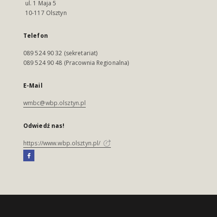
ul. 1 Maja 5
10-117 Olsztyn
Telefon
089 524 90 32 (sekretariat)
089 524 90 48 (Pracownia Regionalna)
E-Mail
wmbc@wbp.olsztyn.pl
Odwiedź nas!
https://www.wbp.olsztyn.pl/