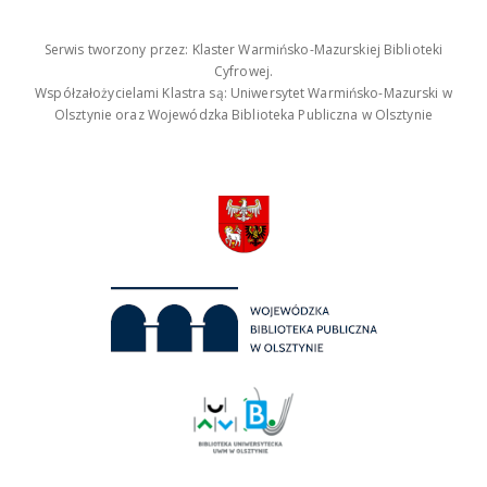
Serwis tworzony przez: Klaster Warmińsko-Mazurskiej Biblioteki
Cyfrowej.
Współzałożycielami Klastra są: Uniwersytet Warmińsko-Mazurski w
Olsztynie oraz Wojewódzka Biblioteka Publiczna w Olsztynie