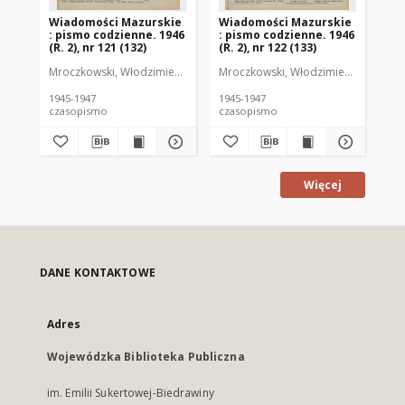
Wiadomości Mazurskie
Wiadomości Mazurskie
Wi
: pismo codzienne. 1946
: pismo codzienne. 1946
: 
(R. 2), nr 121 (132)
(R. 2), nr 122 (133)
(R.
Mroczkowski, Włodzimierz (1902-1971). Redaktor
Mroczkowski, Włodzimierz (1902-197
Mro
1945-1947
1945-1947
194
czasopismo
czasopismo
cz
Więcej
DANE KONTAKTOWE
Adres
Wojewódzka Biblioteka Publiczna
im. Emilii Sukertowej-Biedrawiny