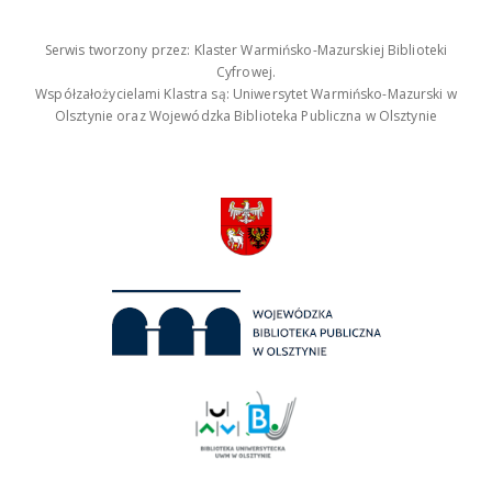
Serwis tworzony przez: Klaster Warmińsko-Mazurskiej Biblioteki
Cyfrowej.
Współzałożycielami Klastra są: Uniwersytet Warmińsko-Mazurski w
Olsztynie oraz Wojewódzka Biblioteka Publiczna w Olsztynie