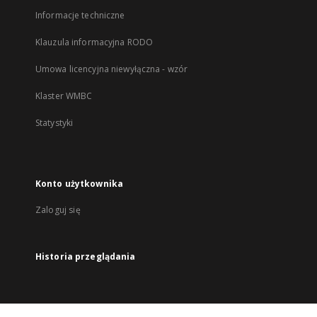
Informacje techniczne
Klauzula informacyjna RODO
Umowa licencyjna niewyłączna - wzór
Klaster WMBC
Statystyki
Konto użytkownika
Zaloguj się
Historia przeglądania