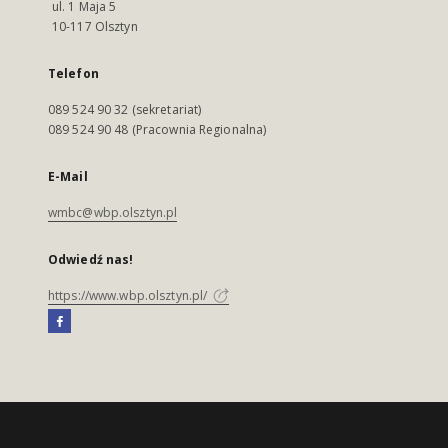
ul. 1 Maja 5
10-117 Olsztyn
Telefon
089 524 90 32 (sekretariat)
089 524 90 48 (Pracownia Regionalna)
E-Mail
wmbc@wbp.olsztyn.pl
Odwiedź nas!
https://www.wbp.olsztyn.pl/