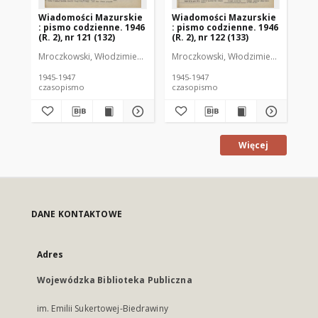
Wiadomości Mazurskie
Wiadomości Mazurskie
Wi
: pismo codzienne. 1946
: pismo codzienne. 1946
: 
(R. 2), nr 121 (132)
(R. 2), nr 122 (133)
(R.
Mroczkowski, Włodzimierz (1902-1971). Redaktor
Mroczkowski, Włodzimierz (1902-197
Mro
1945-1947
1945-1947
194
czasopismo
czasopismo
cz
Więcej
DANE KONTAKTOWE
Adres
Wojewódzka Biblioteka Publiczna
im. Emilii Sukertowej-Biedrawiny