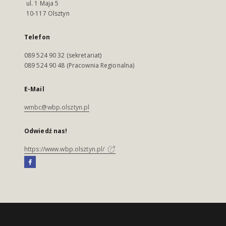
ul. 1 Maja 5
10-117 Olsztyn
Telefon
089 524 90 32 (sekretariat)
089 524 90 48 (Pracownia Regionalna)
E-Mail
wmbc@wbp.olsztyn.pl
Odwiedź nas!
https://www.wbp.olsztyn.pl/