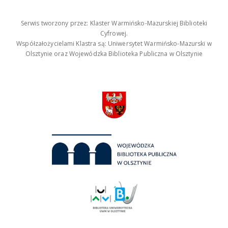
Serwis tworzony przez: Klaster Warmińsko-Mazurskiej Biblioteki
Cyfrowej.
Współzałożycielami Klastra są: Uniwersytet Warmińsko-Mazurski w
Olsztynie oraz Wojewódzka Biblioteka Publiczna w Olsztynie