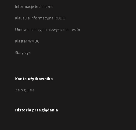
Informacje techniczne
Klauzula informacyjna RODO
Umowa licencyjna niewyłączna - wzór
Klaster WMBC
Statystyki
Konto użytkownika
Zaloguj się
Historia przeglądania