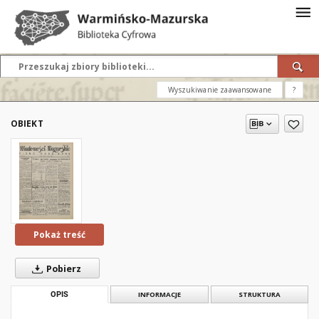
Wyszukiwanie zaawansowane
?
OBIEKT
Pokaż treść
Pobierz
OPIS
INFORMACJE
STRUKTURA