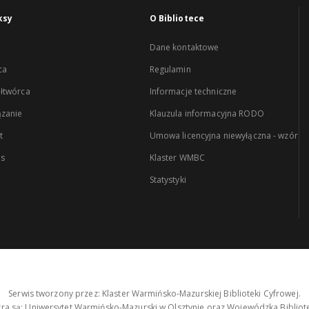
ksy
O Bibliotece
Dane kontaktowe
ca
Regulamin
łtwórca
Informacje techniczne
zanie
Klauzula informacyjna RODO
t
Umowa licencyjna niewyłączna - wzór
es
Klaster WMBC
Statystyki
Serwis tworzony przez: Klaster Warmińsko-Mazurskiej Biblioteki Cyfrowej.
tra są: Uniwersytet Warmińsko-Mazurski w Olsztynie oraz Wojewódzka Bibliote