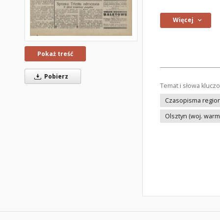
Więcej
Pokaż treść
Pobierz
Temat i słowa klucz
Czasopisma regiona
Olsztyn (woj. war