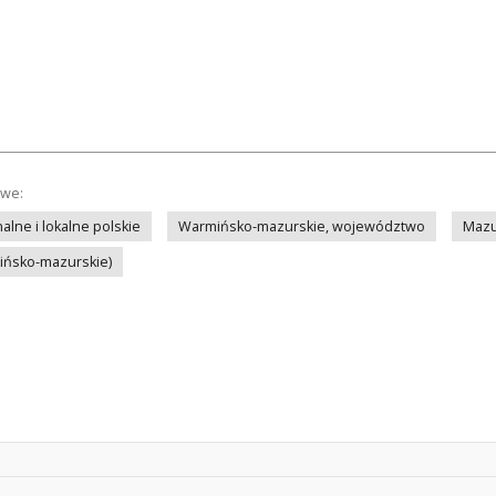
owe:
lne i lokalne polskie
Warmińsko-mazurskie, województwo
Mazu
mińsko-mazurskie)