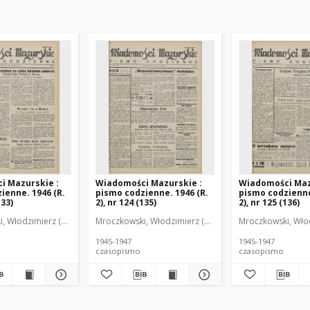
i Mazurskie :
Wiadomości Mazurskie :
Wiadomości Maz
ienne. 1946 (R.
pismo codzienne. 1946 (R.
pismo codzienne
133)
2), nr 124 (135)
2), nr 125 (136)
r
, Włodzimierz (1902-1971). Redaktor
Mroczkowski, Włodzimierz (1902-1971). Redaktor
Mroczkowski, Włod
1945-1947
1945-1947
czasopismo
czasopismo