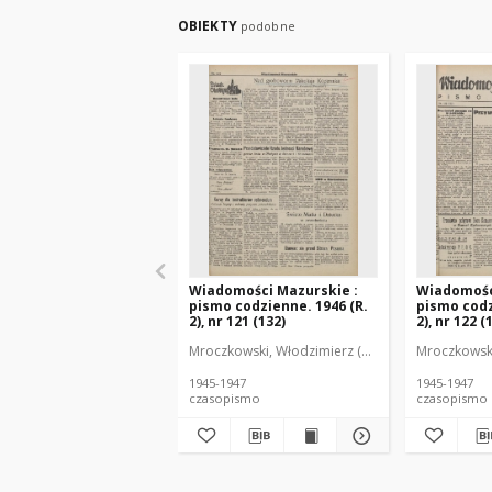
OBIEKTY
podobne
Wiadomości Mazurskie :
Wiadomośc
pismo codzienne. 1946 (R.
pismo codz
2), nr 121 (132)
2), nr 122 (
Mroczkowski, Włodzimierz (1902-1971). Redakto
Mroczkowski
1945-1947
1945-1947
czasopismo
czasopismo