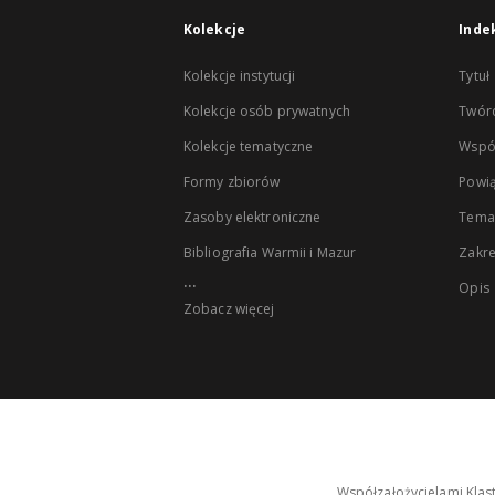
Kolekcje
Inde
Kolekcje instytucji
Tytuł
Kolekcje osób prywatnych
Twór
Kolekcje tematyczne
Wspó
Formy zbiorów
Powią
Zasoby elektroniczne
Tema
Bibliografia Warmii i Mazur
Zakr
...
Opis
Zobacz więcej
Współzałożycielami Klas