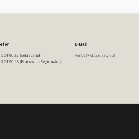
lefon
E-Mail
 524 90 32 (sekretariat)
wmbc@wbp.olsztyn.pl
 524 90 48 (Pracownia Regionalna)