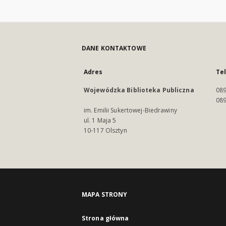
DANE KONTAKTOWE
Adres
Te
Wojewódzka Biblioteka Publiczna
089
089
im. Emilii Sukertowej-Biedrawiny
ul. 1 Maja 5
10-117 Olsztyn
MAPA STRONY
Strona główna