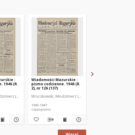
urskie :
Wiadomości Mazurskie :
Wiadomości Mazurski
. 1946 (R.
pismo codzienne. 1946 (R.
pismo codzienne. 1946
2), nr 126 (137)
2), nr 127 (138)
zimierz (1902-1971). Redaktor
Mroczkowski, Włodzimierz (1902-1971). Redaktor
Mroczkowski, Włodzimie
1945-1947
1945-1947
czasopismo
czasopismo
Więcej