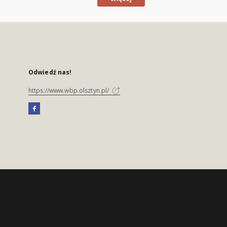
Odwiedź nas!
https://www.wbp.olsztyn.pl/