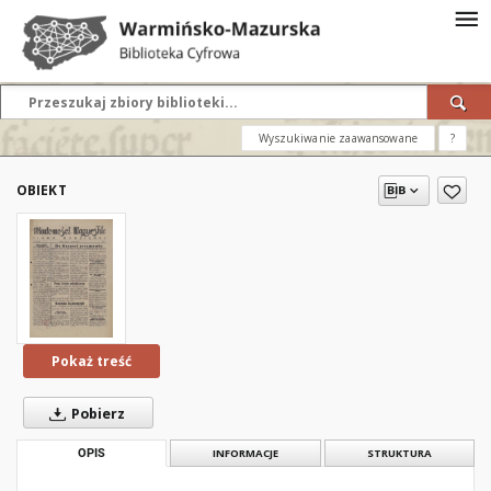
Wyszukiwanie zaawansowane
?
OBIEKT
Pokaż treść
Pobierz
OPIS
INFORMACJE
STRUKTURA