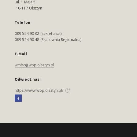
ul. 1 Maja 5
10-117 Olsztyn
Telefon
089 524 90 32 (sekretariat)
089 524 90 48 (Pracownia Regionalna)
E-Mail
wmbc@wbp.olsztyn.pl
Odwiedź nas!
https://www.wbp.olsztyn.pl/