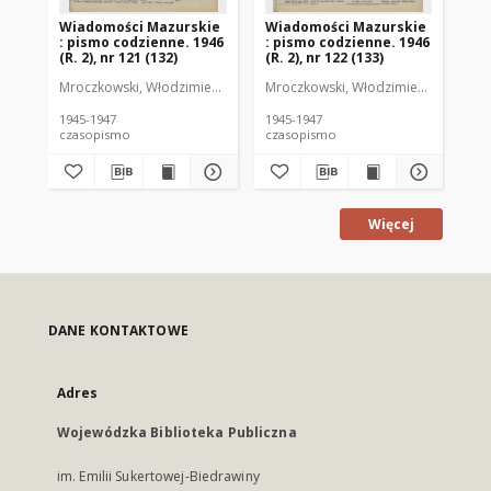
Wiadomości Mazurskie
Wiadomości Mazurskie
Wi
: pismo codzienne. 1946
: pismo codzienne. 1946
: 
(R. 2), nr 121 (132)
(R. 2), nr 122 (133)
(R.
Mroczkowski, Włodzimierz (1902-1971). Redaktor
Mroczkowski, Włodzimierz (1902-197
Mro
1945-1947
1945-1947
194
czasopismo
czasopismo
cz
Więcej
DANE KONTAKTOWE
Adres
Wojewódzka Biblioteka Publiczna
im. Emilii Sukertowej-Biedrawiny