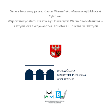
Serwis tworzony przez: Klaster Warmińsko-Mazurskiej Biblioteki
Cyfrowej.
Współzałożycielami Klastra są: Uniwersytet Warmińsko-Mazurski w
Olsztynie oraz Wojewódzka Biblioteka Publiczna w Olsztynie