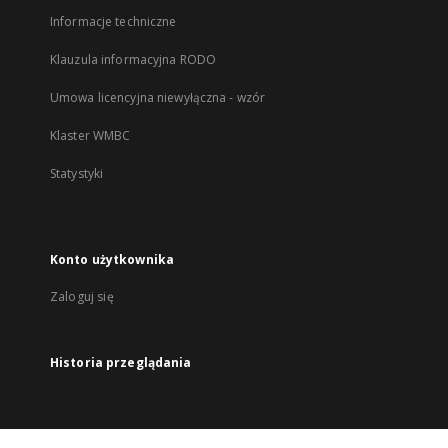
Informacje techniczne
Klauzula informacyjna RODO
Umowa licencyjna niewyłączna - wzór
Klaster WMBC
Statystyki
Konto użytkownika
Zaloguj się
Historia przeglądania