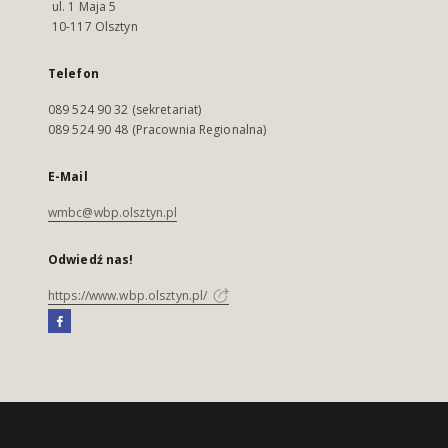
ul. 1 Maja 5
10-117 Olsztyn
Telefon
089 524 90 32 (sekretariat)
089 524 90 48 (Pracownia Regionalna)
E-Mail
wmbc@wbp.olsztyn.pl
Odwiedź nas!
https://www.wbp.olsztyn.pl/