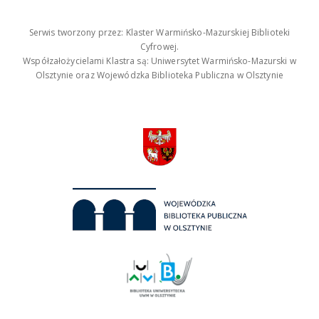
Serwis tworzony przez: Klaster Warmińsko-Mazurskiej Biblioteki
Cyfrowej.
Współzałożycielami Klastra są: Uniwersytet Warmińsko-Mazurski w
Olsztynie oraz Wojewódzka Biblioteka Publiczna w Olsztynie