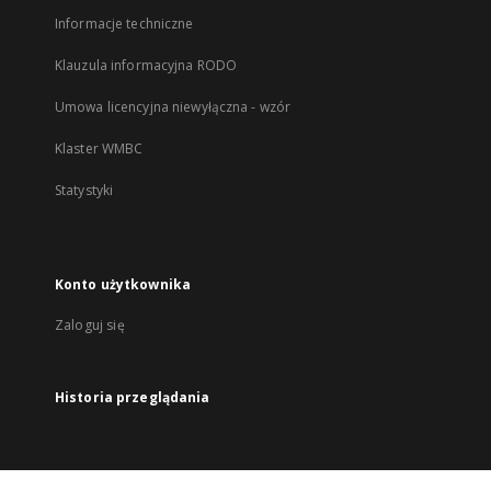
Informacje techniczne
Klauzula informacyjna RODO
Umowa licencyjna niewyłączna - wzór
Klaster WMBC
Statystyki
Konto użytkownika
Zaloguj się
Historia przeglądania